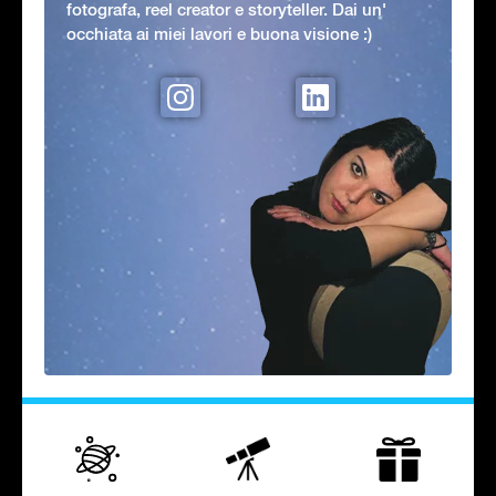
fotografa, reel creator e storyteller. Dai un'
occhiata ai miei lavori e buona visione :)