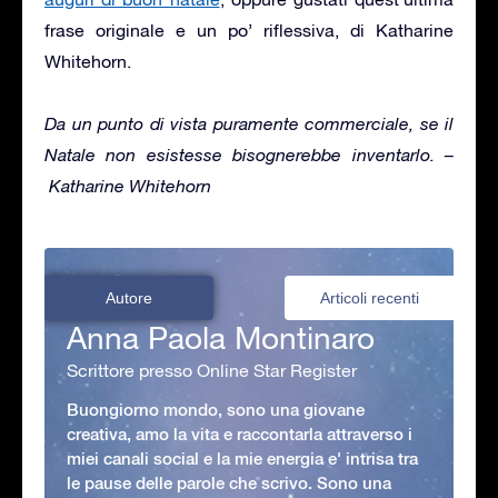
frase originale e un po’ riflessiva, di Katharine
Whitehorn.
Da un punto di vista puramente commerciale, se il
Natale non esistesse bisognerebbe inventarlo. –
Katharine Whitehorn
Autore
Articoli recenti
Anna Paola Montinaro
Scrittore presso Online Star Register
Buongiorno mondo, sono una giovane
creativa, amo la vita e raccontarla attraverso i
miei canali social e la mie energia e' intrisa tra
le pause delle parole che scrivo. Sono una