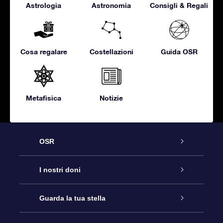
Astrologia
Astronomia
Consigli & Regali
Cosa regalare
Costellazioni
Guida OSR
Metafisica
Notizie
OSR
Assistenza
I nostri doni
Contattaci
Online Star Gift
Guarda la tua stella