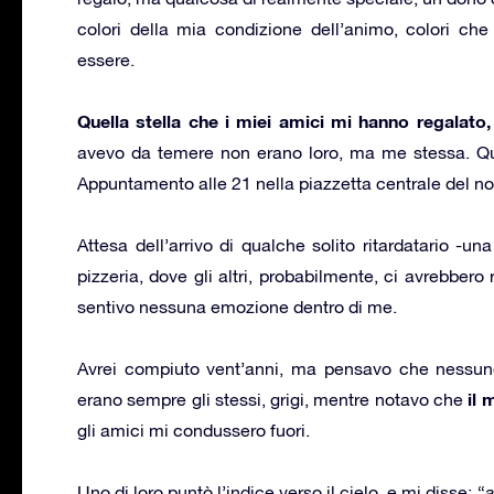
colori della mia condizione dell’animo, colori c
essere.
Quella stella che i miei amici mi hanno regalato,
avevo da temere non erano loro, ma me stessa. Que
Appuntamento alle 21 nella piazzetta centrale del no
Attesa dell’arrivo di qualche solito ritardatario -una
pizzeria, dove gli altri, probabilmente, ci avrebbero 
sentivo nessuna emozione dentro di me.
Avrei compiuto vent’anni, ma pensavo che nessuno 
il 
erano sempre gli stessi, grigi, mentre notavo che
gli amici mi condussero fuori.
Uno di loro puntò l’indice verso il cielo, e mi disse: “
a