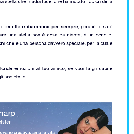
 stella che irradia luce, che ha mutato i colori della
dureranno per sempre
o perfette e
, perché io sarò
alare una stella non è cosa da niente, è un dono di
doni che è una persona davvero speciale, per la quale
fonde emozioni al tuo amico, se vuoi fargli capire
li una stella!
naro
ister
vane creativa, amo la vita