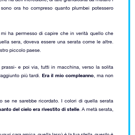
he sono ora ho compreso quanto plumbei potessero
mi ha permesso di capire che in verità quello che
lla sera, doveva essere una serata come le altre.
stro piccolo paese.
 prassi- e poi via, tutti in macchina, verso la solita
Era il mio compleanno
raggiunto più tardi.
, ma non
se ne sarebbe ricordato. I colori di quella serata
manto del cielo era rivestito di stelle
. A metà serata,
uguri cara amica, quella lassù è la tua stella, questo è