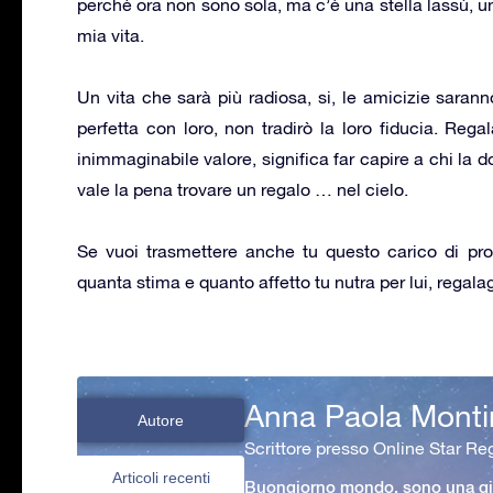
perché ora non sono sola, ma c’è una stella lassù, una
mia vita.
Un vita che sarà più radiosa, si, le amicizie sarann
perfetta con loro, non tradirò la loro fiducia. Reg
inimmaginabile valore, significa far capire a chi la 
vale la pena trovare un regalo … nel cielo.
Se vuoi trasmettere anche tu questo carico di pro
quanta stima e quanto affetto tu nutra per lui, regalag
Anna Paola Monti
Autore
Scrittore presso Online Star Reg
Articoli recenti
Buongiorno mondo, sono una gio