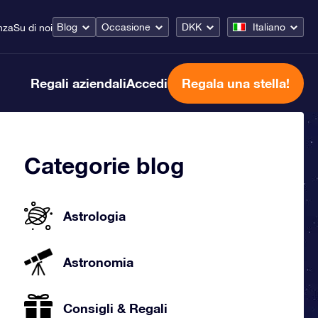
Blog
Occasione
DKK
Italiano
nza
Su di noi
Regali aziendali
Accedi
Regala una stella!
Categorie blog
Astrologia
Astronomia
Consigli & Regali