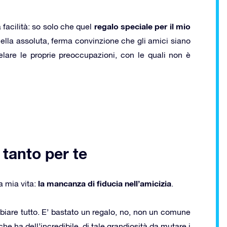
regalo speciale per il mio
facilità: so solo che quel
lla assoluta, ferma convinzione che gli amici siano
elare le proprie preoccupazioni, con le quali non è
tanto per te
la mancanza di fiducia nell’amicizia
a mia vita:
.
iare tutto. E’ bastato un regalo, no, non un comune
e ha dell’incredibile, di tale grandiosità da mutare i