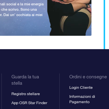
nali social e la mie energia
le che scrivo. Sono una
er. Dai un' occhiata ai miei
Guarda la tua
Ordini e consegne
stella
Login Cliente
Registro stellare
Informazioni di
Pagamento
App OSR Star Finder