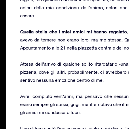
colori della mia condizione dell’animo, colori c
essere.
Quella stella che i miei amici mi hanno regalato,
avevo da temere non erano loro, ma me stessa. Que
Appuntamento alle 21 nella piazzetta centrale del no
Attesa dell’arrivo di qualche solito ritardatario -una
pizzeria, dove gli altri, probabilmente, ci avrebbero 
sentivo nessuna emozione dentro di me.
Avrei compiuto vent’anni, ma pensavo che nessuno 
il 
erano sempre gli stessi, grigi, mentre notavo che
gli amici mi condussero fuori.
Uno di loro puntò l’indice verso il cielo, e mi disse: “
a