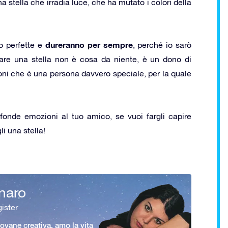
 stella che irradia luce, che ha mutato i colori della
dureranno per sempre
o perfette e
, perché io sarò
alare una stella non è cosa da niente, è un dono di
doni che è una persona davvero speciale, per la quale
fonde emozioni al tuo amico, se vuoi fargli capire
li una stella!
naro
ister
vane creativa, amo la vita