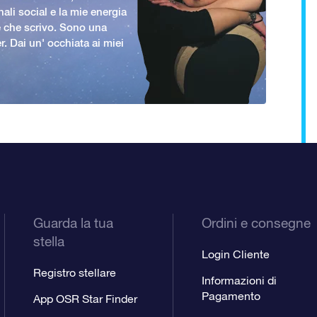
nali social e la mie energia
le che scrivo. Sono una
er. Dai un' occhiata ai miei
Guarda la tua
Ordini e consegne
stella
Login Cliente
Registro stellare
Informazioni di
Pagamento
App OSR Star Finder