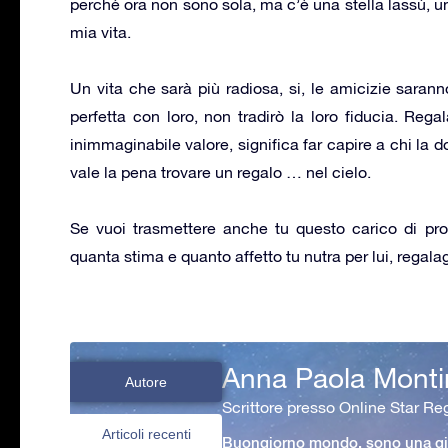
perché ora non sono sola, ma c’è una stella lassù, una
mia vita.
Un vita che sarà più radiosa, si, le amicizie sarann
perfetta con loro, non tradirò la loro fiducia. Reg
inimmaginabile valore, significa far capire a chi la 
vale la pena trovare un regalo … nel cielo.
Se vuoi trasmettere anche tu questo carico di pro
quanta stima e quanto affetto tu nutra per lui, regalag
Anna Paola Monti
Autore
Scrittore presso Online Star Reg
Articoli recenti
Buongiorno mondo, sono una gio