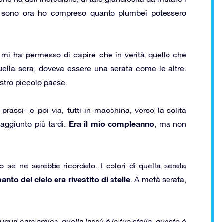
he sono ora ho compreso quanto plumbei potessero
mi ha permesso di capire che in verità quello che
lla sera, doveva essere una serata come le altre.
stro piccolo paese.
 prassi- e poi via, tutti in macchina, verso la solita
Era il mio compleanno
raggiunto più tardi.
, ma non
se ne sarebbe ricordato. I colori di quella serata
manto del cielo era rivestito di stelle
. A metà serata,
uguri cara amica, quella lassù è la tua stella, questo è