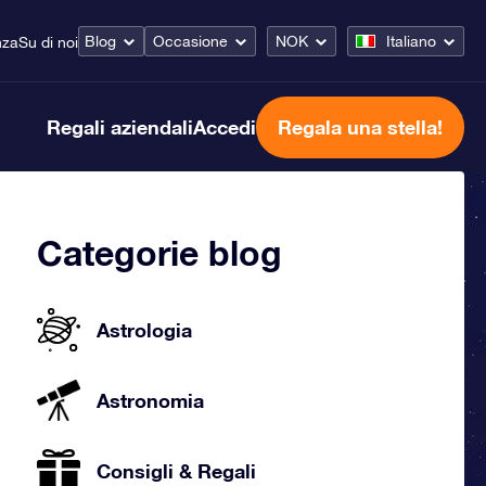
Blog
Occasione
NOK
Italiano
nza
Su di noi
Regali aziendali
Accedi
Regala una stella!
Categorie blog
Astrologia
Astronomia
Consigli & Regali