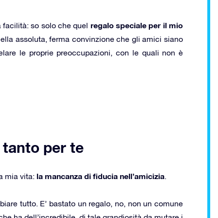
regalo speciale per il mio
facilità: so solo che quel
lla assoluta, ferma convinzione che gli amici siano
elare le proprie preoccupazioni, con le quali non è
tanto per te
la mancanza di fiducia nell’amicizia
a mia vita:
.
iare tutto. E’ bastato un regalo, no, non un comune
e ha dell’incredibile, di tale grandiosità da mutare i