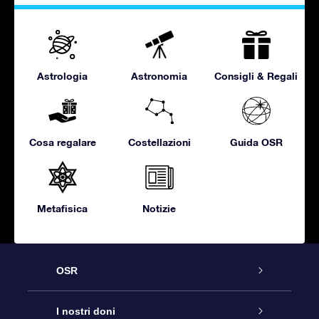
Astrologia
Astronomia
Consigli & Regali
Cosa regalare
Costellazioni
Guida OSR
Metafisica
Notizie
OSR
Assistenza
I nostri doni