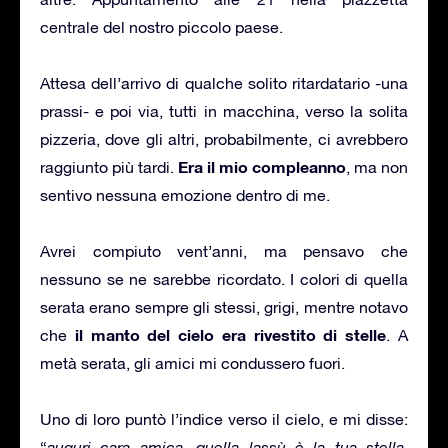
centrale del nostro piccolo paese.
Attesa dell’arrivo di qualche solito ritardatario -una
prassi- e poi via, tutti in macchina, verso la solita
pizzeria, dove gli altri, probabilmente, ci avrebbero
Era il mio compleanno
raggiunto più tardi.
, ma non
sentivo nessuna emozione dentro di me.
Avrei compiuto vent’anni, ma pensavo che
nessuno se ne sarebbe ricordato. I colori di quella
serata erano sempre gli stessi, grigi, mentre notavo
il manto del cielo era rivestito di stelle
che
. A
metà serata, gli amici mi condussero fuori.
Uno di loro puntò l’indice verso il cielo, e mi disse:
“
auguri cara amica, quella lassù è la tua stella,