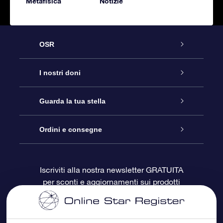
Metafisica
Notizie
OSR
Assistenza
I nostri doni
Contattaci
Online Star Gift
Guarda la tua stella
Blog
Pacchetto regalo OSR
Registro stellare
Ordini e consegne
Domande frequenti
Super Star Gift
App OSR Star Finder
Login Cliente
Iscriviti alla nostra newsletter GRATUITA
per sconti e aggiornamenti sui prodotti
OSR Recensioni
Gift Card OSR
Star Page personalizzata
Informazioni di Pagamento
Doni aziendali
One Million Stars
Informazioni di Spedizione