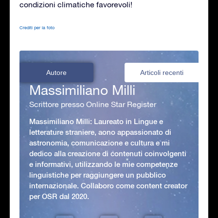
condizioni climatiche favorevoli!
Crediti per la foto
Autore
Articoli recenti
Massimiliano Milli
Scrittore presso Online Star Register
Massimiliano Milli: Laureato in Lingue e
letterature straniere, aono appassionato di
astronomia, comunicazione e cultura e mi
dedico alla creazione di contenuti coinvolgenti
e informativi, utilizzando le mie competenze
linguistiche per raggiungere un pubblico
internazionale. Collaboro come content creator
per OSR dal 2020.