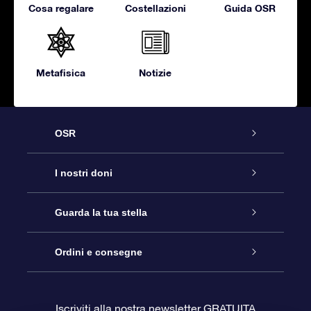
Cosa regalare
Costellazioni
Guida OSR
Metafisica
Notizie
OSR
Assistenza
I nostri doni
Contattaci
Online Star Gift
Guarda la tua stella
Blog
Pacchetto regalo OSR
Registro stellare
Ordini e consegne
Domande frequenti
Super Star Gift
App OSR Star Finder
Login Cliente
Iscriviti alla nostra newsletter GRATUITA