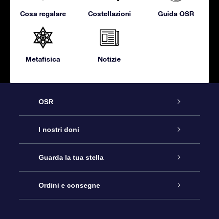
Cosa regalare
Costellazioni
Guida OSR
Metafisica
Notizie
OSR
Assistenza
I nostri doni
Contattaci
Online Star Gift
Guarda la tua stella
Blog
Pacchetto regalo OSR
Registro stellare
Ordini e consegne
Domande frequenti
Super Star Gift
App OSR Star Finder
Login Cliente