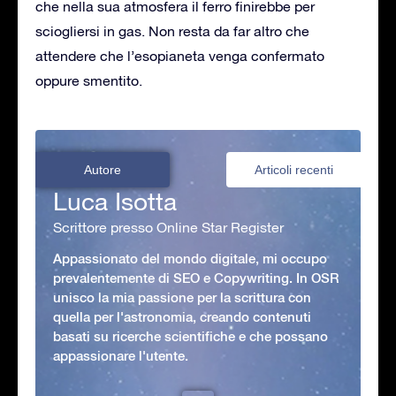
che nella sua atmosfera il ferro finirebbe per
sciogliersi in gas. Non resta da far altro che
attendere che l’esopianeta venga confermato
oppure smentito.
Autore
Articoli recenti
Luca Isotta
Scrittore presso Online Star Register
Appassionato del mondo digitale, mi occupo
prevalentemente di SEO e Copywriting. In OSR
unisco la mia passione per la scrittura con
quella per l'astronomia, creando contenuti
basati su ricerche scientifiche e che possano
appassionare l'utente.