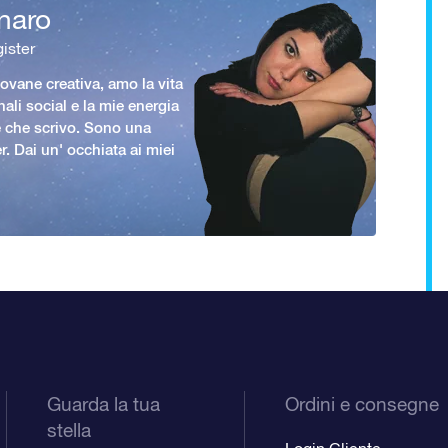
naro
ister
vane creativa, amo la vita
nali social e la mie energia
le che scrivo. Sono una
er. Dai un' occhiata ai miei
Guarda la tua
Ordini e consegne
stella
Login Cliente