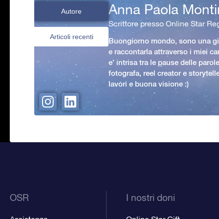
Anna Paola Monti
Autore
Scrittore presso Online Star Reg
Articoli recenti
Buongiorno mondo, sono una gio
e raccontarla attraverso i miei ca
e' intrisa tra le pause delle paro
fotografa, reel creator e storytell
lavori e buona visione :)
OSR
I nostri doni
Assistenza
Online Star Gift