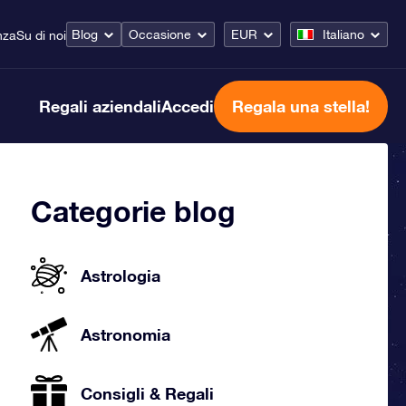
Blog
Occasione
EUR
Italiano
nza
Su di noi
Regali aziendali
Accedi
Regala una stella!
Categorie blog
Astrologia
Astronomia
Consigli & Regali