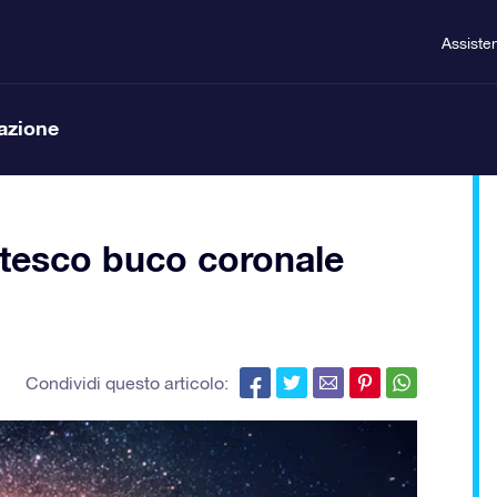
Assiste
lazione
tesco buco coronale
Condividi questo articolo: