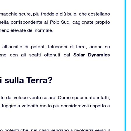
 macchie scure, più fredde e più buie, che costellano
quella corrispondente al Polo Sud, cagionate proprio
 meno elevate del normale.
all’ausilio di potenti telescopi di terra, anche se
Solar Dynamics
e con gli scatti ottenuti dal
i sulla Terra?
e del veloce vento solare. Come specificato infatti,
fuggire a velocità molto più considerevoli rispetto a
 potenti che, nel caso vengano a rivolgersi verso il