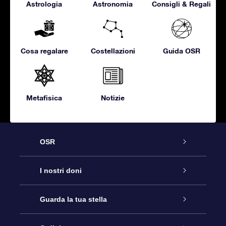
Astrologia
Astronomia
Consigli & Regali
Cosa regalare
Costellazioni
Guida OSR
Metafisica
Notizie
OSR
Assistenza
I nostri doni
Contattaci
Online Star Gift
Guarda la tua stella