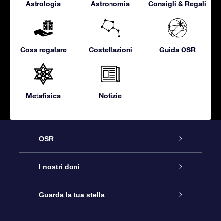
Astrologia
Astronomia
Consigli & Regali
Cosa regalare
Costellazioni
Guida OSR
Metafisica
Notizie
OSR
Assistenza
I nostri doni
Contattaci
Online Star Gift
Guarda la tua stella