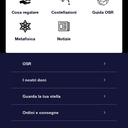
Cosa regalare
Costellazioni
Guida OSR
Metafisica
Notizie
OSR
Assistenza
I nostri doni
Contattaci
Online Star Gift
Guarda la tua stella
Blog
Pacchetto regalo OSR
Registro stellare
Ordini e consegne
Domande frequenti
Super Star Gift