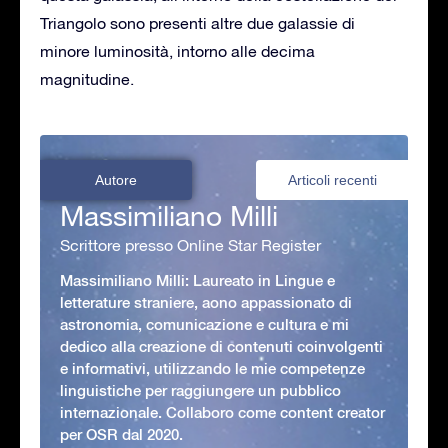
Triangolo sono presenti altre due galassie di
minore luminosità, intorno alle decima
magnitudine.
Autore
Articoli recenti
Massimiliano Milli
Scrittore presso Online Star Register
Massimiliano Milli: Laureato in Lingue e
letterature straniere, aono appassionato di
astronomia, comunicazione e cultura e mi
dedico alla creazione di contenuti coinvolgenti
e informativi, utilizzando le mie competenze
linguistiche per raggiungere un pubblico
internazionale. Collaboro come content creator
per OSR dal 2020.