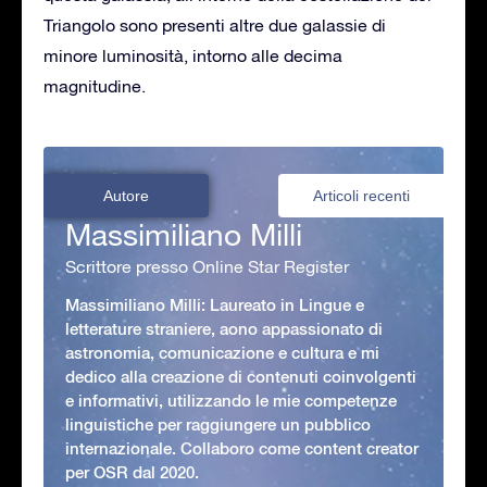
Triangolo sono presenti altre due galassie di
minore luminosità, intorno alle decima
magnitudine.
Autore
Articoli recenti
Massimiliano Milli
Scrittore presso Online Star Register
Massimiliano Milli: Laureato in Lingue e
letterature straniere, aono appassionato di
astronomia, comunicazione e cultura e mi
dedico alla creazione di contenuti coinvolgenti
e informativi, utilizzando le mie competenze
linguistiche per raggiungere un pubblico
internazionale. Collaboro come content creator
per OSR dal 2020.