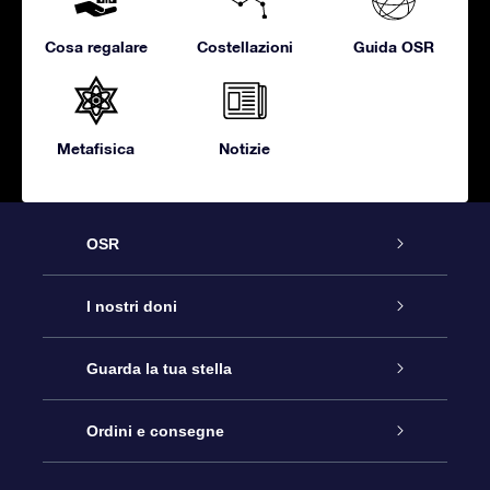
Cosa regalare
Costellazioni
Guida OSR
Metafisica
Notizie
OSR
Assistenza
I nostri doni
Contattaci
Online Star Gift
Guarda la tua stella
Blog
Pacchetto regalo OSR
Registro stellare
Ordini e consegne
Domande frequenti
Super Star Gift