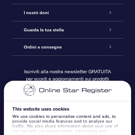
Assistenza
I nostri doni
Contattaci
Online Star Gift
Guarda la tua stella
Blog
Pacchetto regalo OSR
Registro stellare
Ordini e consegne
Domande frequenti
Super Star Gift
App OSR Star Finder
Login Cliente
Iscriviti alla nostra newsletter GRATUITA
per sconti e aggiornamenti sui prodotti
OSR Recensioni
Gift Card OSR
Star Page personalizzata
Informazioni di Pagamento
Doni aziendali
One Million Stars
Informazioni di Spedizione
This website uses cookies
OSR Starsaver
Politica di reso
We use cookies to personalise content and ads, to
provide social media features and to analyse our
traffic. We also share information about your use of
our site with our social media, advertising and
App VR ‘Fly me to the stars’
Costellazioni