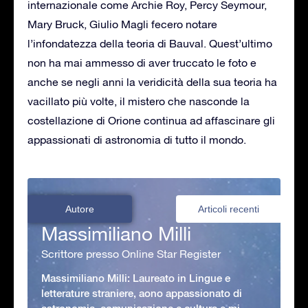
internazionale come Archie Roy, Percy Seymour,
Mary Bruck, Giulio Magli fecero notare
l’infondatezza della teoria di Bauval. Quest’ultimo
non ha mai ammesso di aver truccato le foto e
anche se negli anni la veridicità della sua teoria ha
vacillato più volte, il mistero che nasconde la
costellazione di Orione continua ad affascinare gli
appassionati di astronomia di tutto il mondo.
Autore
Articoli recenti
Massimiliano Milli
Scrittore presso Online Star Register
Massimiliano Milli: Laureato in Lingue e
letterature straniere, aono appassionato di