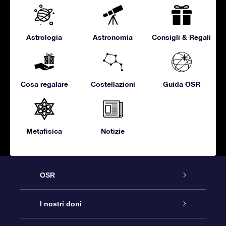
Astrologia
Astronomia
Consigli & Regali
Cosa regalare
Costellazioni
Guida OSR
Metafisica
Notizie
OSR
Assistenza
I nostri doni