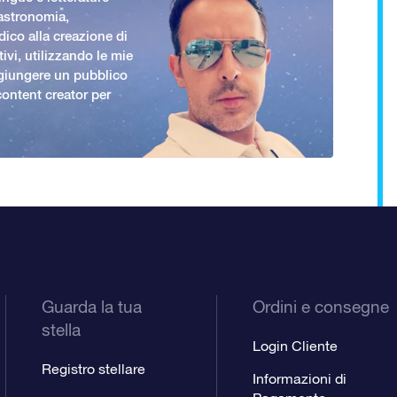
 astronomia,
ico alla creazione di
ivi, utilizzando le mie
giungere un pubblico
ontent creator per
Guarda la tua
Ordini e consegne
stella
Login Cliente
Registro stellare
Informazioni di