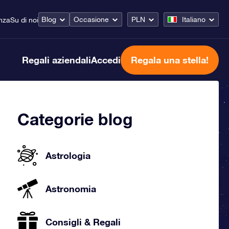
Blog
Occasione
PLN
Italiano
nza
Su di noi
Regali aziendali
Accedi
Regala una stella!
Categorie blog
Astrologia
Astronomia
Consigli & Regali