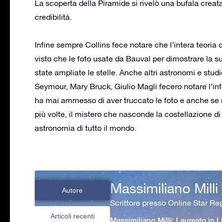
La scoperta della Piramide si rivelò una bufala creat
credibilità.
Infine sempre Collins fece notare che l’intera teoria 
visto che le foto usate da Bauval per dimostrare la sua
state ampliate le stelle. Anche altri astronomi e stu
Seymour, Mary Bruck, Giulio Magli fecero notare l’in
ha mai ammesso di aver truccato le foto e anche se neg
più volte, il mistero che nasconde la costellazione d
astronomia di tutto il mondo.
Massimiliano Milli
Autore
Scrittore presso Online Star Reg
Articoli recenti
Massimiliano Milli: Laureato in L