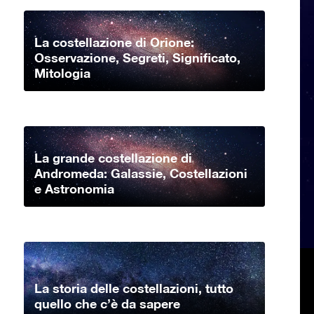
La costellazione di Orione:
Osservazione, Segreti, Significato,
Mitologia
La grande costellazione di
Andromeda: Galassie, Costellazioni
e Astronomia
La storia delle costellazioni, tutto
quello che c’è da sapere