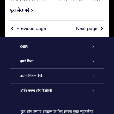
पूरा लेख पढ़ें
Previous page
Next page
OSR
ग्राहक सेवा
हमारे गिफ़्ट
हमसे संपर्क करें
ऑनलाइन स्टार गिफ़्ट
अपना सितारा देखें
ब्लॉग
OSR गिफ़्ट पैक
स्टार रजिस्टर
ऑर्डर करना और डिलीवरी
अक्सर पूछे जाने वाले प्रश्न
सुपर स्टार गिफ़्ट
OSR स्टार फाइन्डर ऐप के
ग्राहक लॉगिन
छूट और उत्पाद अद्यतन के लिए हमारा मुफ़्त न्यूज़लैटर