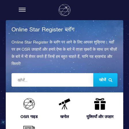
Online Star Register ब्लॉग
Online Star Register के ब्लॉग पर आने के लिए आपका शुक्रिया। यहाँ
पर हम OSR उपहारों और हमारे ऐप्स के बारे में ताज़ा ख़बरों के साथ उन चीज़ों
के बारे में भी शेयर करते हैं जिन्हें हम बहुत चाहते हैं, यानि यह ब्रहमांड और
सितारें!
खोजें
OSR गाइड
खगोल
युक्तियाँ और उपहार