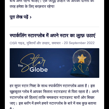
बीच अमर रहनी चाहिए। एक जादुई उपहार जो आपकी दोस्ती की
तरह हमेशा के लिए बरक़रार रहेगा!
पूरा लेख पढ़ें
स्पार्कलिंग स्टारग्लोब में अपने स्टार का लुत्फ़ उठाएं
- 20 September 2022
OSR गाइड
युक्तियाँ और उपहार
समाचार
हर सुपर स्टार गिफ़्ट के साथ स्पार्कलिंग स्टारग्लोब आता है। इस
ख़ूबसूरत ग्लोब में आपका सितारा स्टारडस्ट से घिरा रहता है। अपने
स्टारग्लोब को हिलाएं ताकि चमकदार स्टारडस्ट चारों ओर बिखर
जाए। इस ब्लॉग में हमने हमारे स्टारग्लोब के बारे में सब कुछ बताया
है।