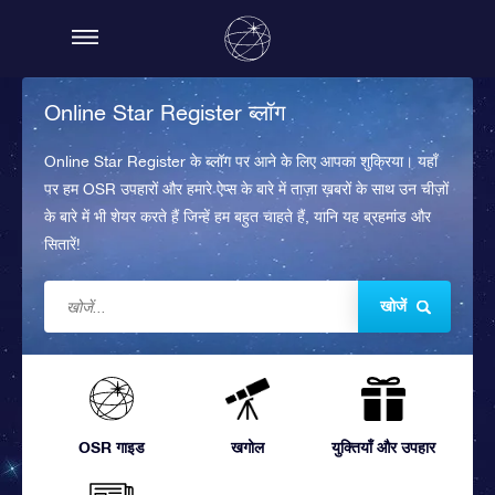
Online Star Register ब्लॉग
Online Star Register के ब्लॉग पर आने के लिए आपका शुक्रिया। यहाँ
पर हम OSR उपहारों और हमारे ऐप्स के बारे में ताज़ा ख़बरों के साथ उन चीज़ों
के बारे में भी शेयर करते हैं जिन्हें हम बहुत चाहते हैं, यानि यह ब्रहमांड और
सितारें!
खोजें
OSR गाइड
खगोल
युक्तियाँ और उपहार