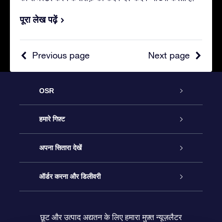
पूरा लेख पढ़ें
Previous page
Next page
OSR
ग्राहक सेवा
हमारे गिफ़्ट
हमसे संपर्क करें
ऑनलाइन स्टार गिफ़्ट
अपना सितारा देखें
ब्लॉग
OSR गिफ़्ट पैक
स्टार रजिस्टर
ऑर्डर करना और डिलीवरी
अक्सर पूछे जाने वाले प्रश्न
सुपर स्टार गिफ़्ट
OSR स्टार फाइन्डर ऐप के
ग्राहक लॉगिन
छूट और उत्पाद अद्यतन के लिए हमारा मुफ़्त न्यूज़लैटर