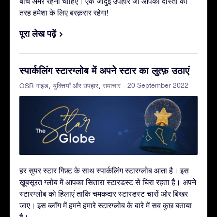
बीच अमर रहनी चाहिए। एक जादुई उपहार जो आपकी दोस्ती की
तरह हमेशा के लिए बरक़रार रहेगा!
पूरा लेख पढ़ें
स्पार्कलिंग स्टारग्लोब में अपने स्टार का लुत्फ़ उठाएं
- 20 September 2022
OSR गाइड
युक्तियाँ और उपहार
समाचार
हर सुपर स्टार गिफ़्ट के साथ स्पार्कलिंग स्टारग्लोब आता है। इस
ख़ूबसूरत ग्लोब में आपका सितारा स्टारडस्ट से घिरा रहता है। अपने
स्टारग्लोब को हिलाएं ताकि चमकदार स्टारडस्ट चारों ओर बिखर
जाए। इस ब्लॉग में हमने हमारे स्टारग्लोब के बारे में सब कुछ बताया
है।