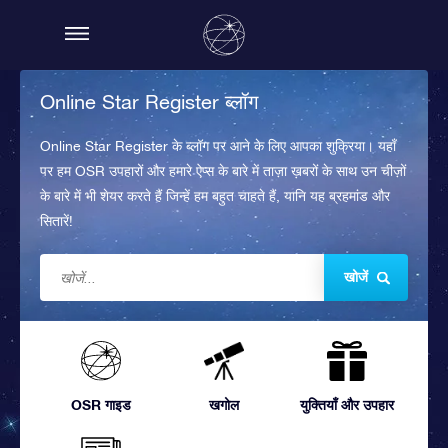
Online Star Register ब्लॉग
Online Star Register के ब्लॉग पर आने के लिए आपका शुक्रिया। यहाँ
पर हम OSR उपहारों और हमारे ऐप्स के बारे में ताज़ा ख़बरों के साथ उन चीज़ों
के बारे में भी शेयर करते हैं जिन्हें हम बहुत चाहते हैं, यानि यह ब्रहमांड और
सितारें!
खोजें
OSR गाइड
खगोल
युक्तियाँ और उपहार