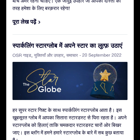
बीच अमर रहनी चाहिए। एक जादुई उपहार जो आपकी दोस्ती की
तरह हमेशा के लिए बरक़रार रहेगा!
पूरा लेख पढ़ें
स्पार्कलिंग स्टारग्लोब में अपने स्टार का लुत्फ़ उठाएं
- 20 September 2022
OSR गाइड
युक्तियाँ और उपहार
समाचार
हर सुपर स्टार गिफ़्ट के साथ स्पार्कलिंग स्टारग्लोब आता है। इस
ख़ूबसूरत ग्लोब में आपका सितारा स्टारडस्ट से घिरा रहता है। अपने
स्टारग्लोब को हिलाएं ताकि चमकदार स्टारडस्ट चारों ओर बिखर
जाए। इस ब्लॉग में हमने हमारे स्टारग्लोब के बारे में सब कुछ बताया
है।