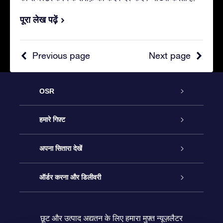
पूरा लेख पढ़ें
Previous page
Next page
OSR
ग्राहक सेवा
हमारे गिफ़्ट
हमसे संपर्क करें
ऑनलाइन स्टार गिफ़्ट
अपना सितारा देखें
ब्लॉग
OSR गिफ़्ट पैक
स्टार रजिस्टर
ऑर्डर करना और डिलीवरी
अक्सर पूछे जाने वाले प्रश्न
सुपर स्टार गिफ़्ट
OSR स्टार फाइन्डर ऐप के
ग्राहक लॉगिन
छूट और उत्पाद अद्यतन के लिए हमारा मुफ़्त न्यूज़लैटर