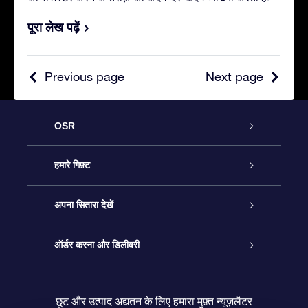
पूरा लेख पढ़ें
Previous page
Next page
OSR
ग्राहक सेवा
हमारे गिफ़्ट
हमसे संपर्क करें
ऑनलाइन स्टार गिफ़्ट
अपना सितारा देखें
ब्लॉग
OSR गिफ़्ट पैक
स्टार रजिस्टर
ऑर्डर करना और डिलीवरी
अक्सर पूछे जाने वाले प्रश्न
सुपर स्टार गिफ़्ट
OSR स्टार फाइन्डर ऐप के
ग्राहक लॉगिन
छूट और उत्पाद अद्यतन के लिए हमारा मुफ़्त न्यूज़लैटर