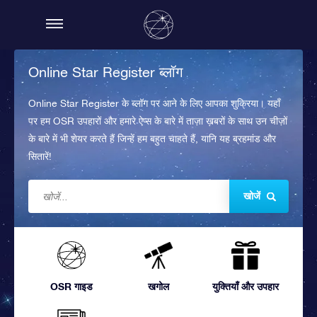
Online Star Register ब्लॉग
Online Star Register के ब्लॉग पर आने के लिए आपका शुक्रिया। यहाँ
पर हम OSR उपहारों और हमारे ऐप्स के बारे में ताज़ा ख़बरों के साथ उन चीज़ों
के बारे में भी शेयर करते हैं जिन्हें हम बहुत चाहते हैं, यानि यह ब्रहमांड और
सितारें!
खोजें
OSR गाइड
खगोल
युक्तियाँ और उपहार