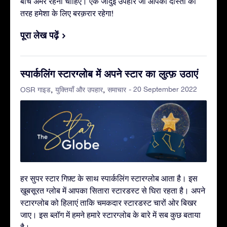
बीच अमर रहनी चाहिए। एक जादुई उपहार जो आपकी दोस्ती की
तरह हमेशा के लिए बरक़रार रहेगा!
पूरा लेख पढ़ें
स्पार्कलिंग स्टारग्लोब में अपने स्टार का लुत्फ़ उठाएं
- 20 September 2022
OSR गाइड
युक्तियाँ और उपहार
समाचार
हर सुपर स्टार गिफ़्ट के साथ स्पार्कलिंग स्टारग्लोब आता है। इस
ख़ूबसूरत ग्लोब में आपका सितारा स्टारडस्ट से घिरा रहता है। अपने
स्टारग्लोब को हिलाएं ताकि चमकदार स्टारडस्ट चारों ओर बिखर
जाए। इस ब्लॉग में हमने हमारे स्टारग्लोब के बारे में सब कुछ बताया
है।