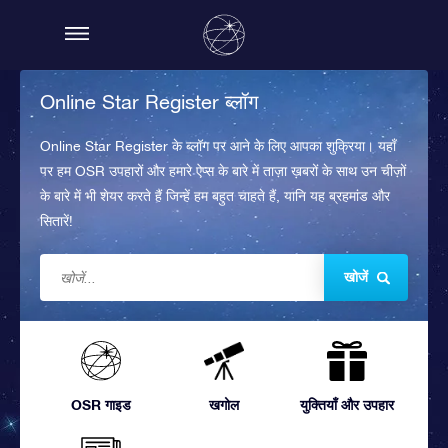
Online Star Register ब्लॉग
Online Star Register के ब्लॉग पर आने के लिए आपका शुक्रिया। यहाँ
पर हम OSR उपहारों और हमारे ऐप्स के बारे में ताज़ा ख़बरों के साथ उन चीज़ों
के बारे में भी शेयर करते हैं जिन्हें हम बहुत चाहते हैं, यानि यह ब्रहमांड और
सितारें!
खोजें
OSR गाइड
खगोल
युक्तियाँ और उपहार