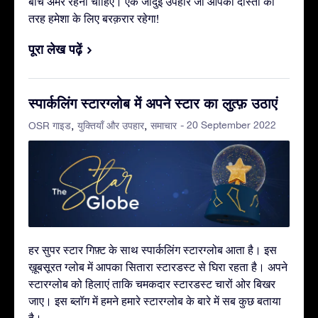
बीच अमर रहनी चाहिए। एक जादुई उपहार जो आपकी दोस्ती की
तरह हमेशा के लिए बरक़रार रहेगा!
पूरा लेख पढ़ें
स्पार्कलिंग स्टारग्लोब में अपने स्टार का लुत्फ़ उठाएं
- 20 September 2022
OSR गाइड
युक्तियाँ और उपहार
समाचार
हर सुपर स्टार गिफ़्ट के साथ स्पार्कलिंग स्टारग्लोब आता है। इस
ख़ूबसूरत ग्लोब में आपका सितारा स्टारडस्ट से घिरा रहता है। अपने
स्टारग्लोब को हिलाएं ताकि चमकदार स्टारडस्ट चारों ओर बिखर
जाए। इस ब्लॉग में हमने हमारे स्टारग्लोब के बारे में सब कुछ बताया
है।