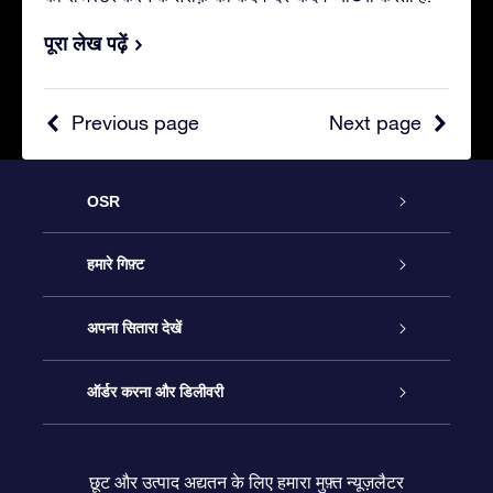
पूरा लेख पढ़ें
Previous page
Next page
OSR
ग्राहक सेवा
हमारे गिफ़्ट
हमसे संपर्क करें
ऑनलाइन स्टार गिफ़्ट
अपना सितारा देखें
ब्लॉग
OSR गिफ़्ट पैक
स्टार रजिस्टर
ऑर्डर करना और डिलीवरी
अक्सर पूछे जाने वाले प्रश्न
सुपर स्टार गिफ़्ट
OSR स्टार फाइन्डर ऐप के
ग्राहक लॉगिन
छूट और उत्पाद अद्यतन के लिए हमारा मुफ़्त न्यूज़लैटर