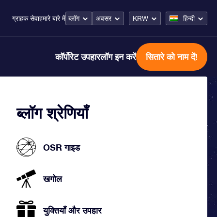
ब्लॉग
अवसर
KRW
हिन्दी
ग्राहक सेवा
हमारे बारे में
कॉर्पोरेट उपहार
लॉग इन करें
सितारे को नाम दें!
ब्लॉग श्रेणियाँ
OSR गाइड
खगोल
युक्तियाँ और उपहार