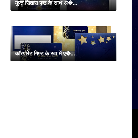
मुफ़्त सितारा पृष्ठ के साथ अ�...
कॉरपोरेट गिफ़्ट के रूप में ए�...