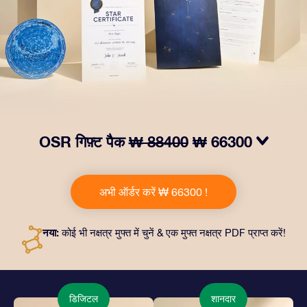
OSR गिफ़्ट पैक
₩ 88400
₩ 66300
हमारे OSR गिफ़्ट पैक से आँखों में चमक लाएं! इस उपहार में एक ख़ूबसूरत
लिफ़ाफ़ा, आपकी पसंद से तैयार दस्तावेज़, साथ ही डिजिटल दस्तावेज़
अभी ऑर्डर करें ₩ 66300 !
और हमारे ऐप्स का मुफ़्त इस्तेमाल शामिल है। यह दोस्तों और प्रियजनों को
एक हमेशा बरक़रार रहने वाला उपहार पेश करने का जादुई तरीक़ा है।
नया:
कोई भी नक्षत्र मुफ्त में चुनें & एक मुफ्त नक्षत्र PDF प्राप्त करें!
डिजिटल
शानदार