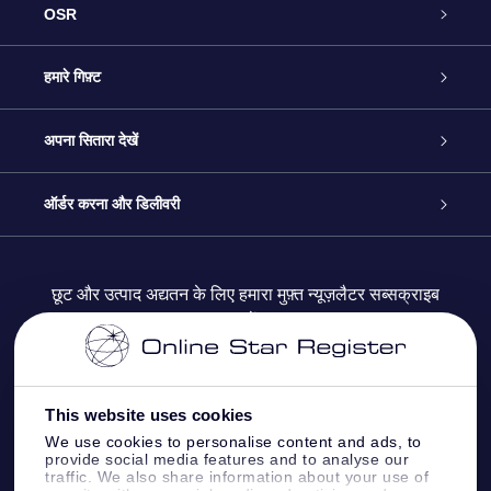
OSR
ग्राहक सेवा
हमारे गिफ़्ट
हमसे संपर्क करें
ऑनलाइन स्टार गिफ़्ट
अपना सितारा देखें
ब्लॉग
OSR गिफ़्ट पैक
स्टार रजिस्टर
ऑर्डर करना और डिलीवरी
अक्सर पूछे जाने वाले प्रश्न
सुपर स्टार गिफ़्ट
OSR स्टार फाइन्डर ऐप के
ग्राहक लॉगिन
छूट और उत्पाद अद्यतन के लिए हमारा मुफ़्त न्यूज़लैटर सब्सक्राइब
करें
रिव्यू
OSR गिफ़्ट कार्ड
स्टार पेज को अपनी पसंद के मुताबिक तैयार करें
भुगतान जानकारी
कॉर्पोरेट उपहार
वन मिलियन स्टार्स
शिपिंग जानकारी
This website uses cookies
We use cookies to personalise content and ads, to
OSR स्टार सेवर
वापिसी नीति
provide social media features and to analyse our
traffic. We also share information about your use of