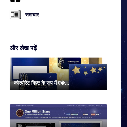
समाचार
और लेख पढ़ें
कॉरपोरेट गिफ़्ट के रूप में ए�...