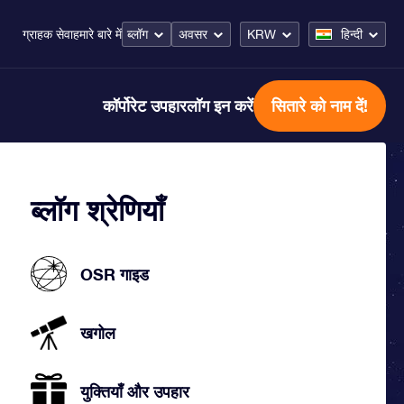
ब्लॉग
अवसर
KRW
हिन्दी
ग्राहक सेवा
हमारे बारे में
कॉर्पोरेट उपहार
लॉग इन करें
सितारे को नाम दें!
ब्लॉग श्रेणियाँ
OSR गाइड
खगोल
युक्तियाँ और उपहार