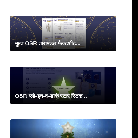
मुफ़्त OSR तारामंडल फ़ैक्टशीट...
OSR ग्लो-इन-द-डार्क स्टार स्टिक...