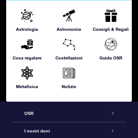
Astrologia
Astronomia
Consigli & Regali
Cosa regalare
Costellazioni
Guida OSR
Metafisica
Notizie
OSR
Assistenza
I nostri doni