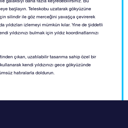
nle galaksiyi daha fazla keşfedebilirsiniz. Bu
lemeye başlayın. Teleskobu uzatarak gökyüzüne
n silindir ile göz merceğini yavaşça çevirerek
a yıldızları izlemeyi mümkün kılar. Yine de şiddetli
i yıldızınızı bulmak için yıldız koordinatlarınızı
den çıkan, uzatılabilir tasarıma sahip özel bir
ı kullanarak kendi yıldızınızı gece gökyüzünde
ölümsüz hatıralarla doldurun.