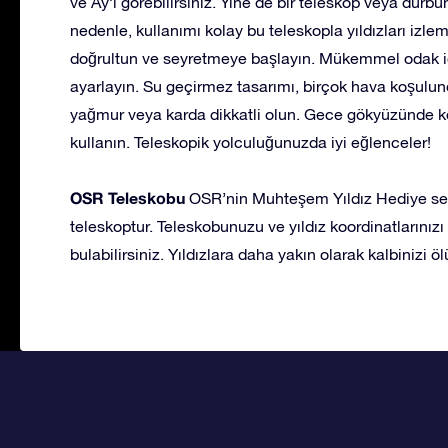
ve Ay’ı görebilirsiniz. Yine de bir teleskop veya dürbü
nedenle, kullanımı kolay bu teleskopla yıldızları iz
doğrultun ve seyretmeye başlayın. Mükemmel odak içi
ayarlayın. Su geçirmez tasarımı, birçok hava koşulund
yağmur veya karda dikkatli olun. Gece gökyüzünde kend
kullanın. Teleskopik yolculuğunuzda iyi eğlenceler!
OSR Teleskobu
OSR’nin Muhteşem Yıldız Hediye setin
teleskoptur. Teleskobunuzu ve yıldız koordinatlarınız
bulabilirsiniz. Yıldızlara daha yakın olarak kalbinizi 