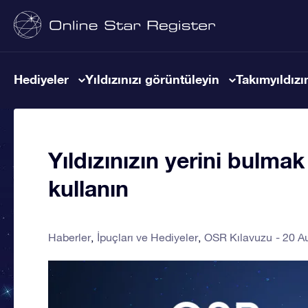
Hediyeler
Yıldızınızı görüntüleyin
Takımyıldızın
Yıldızınızın yerini bulm
kullanın
Haberler
İpuçları ve Hediyeler
OSR Kılavuzu
20 A