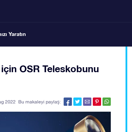
ızı Yaratın
ak için OSR Teleskobunu
Bu makaleyi paylaş:
ug 2022