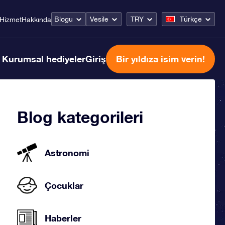
Blogu
Vesile
TRY
Türkçe
Hizmet
Hakkında
Kurumsal hediyeler
Giriş
Bir yıldıza isim verin!
Blog kategorileri
Astronomi
Çocuklar
Haberler