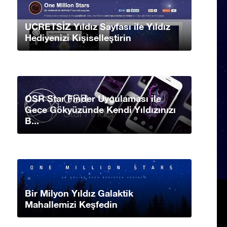
UCRETSİZ Yıldız Sayfası ile Yıldız
Hediyenizi Kişiselleştirin
OSR Star Finder Uygulaması ile
Gece Gökyüzünde Kendi Yıldızınızı
B...
Bir Milyon Yıldız Galaktik
Mahallemizi Keşfedin