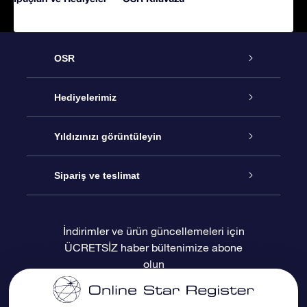
OSR
Hizmet
Hediyelerimiz
İletişim
Çevrimiçi Yıldız Hediyesi
Yıldızınızı görüntüleyin
Blogu
OSR Hediye Paketi
Star Register
Sipariş ve teslimat
Sıkça Sorulan Sorular
Muhteşem Yıldız Hediyesi
OSR Star Finder Uygulaması
Müşteri Girişi
İndirimler ve ürün güncellemeleri için
ÜCRETSİZ haber bültenimize abone
Değerlendirmeler
OSR Hediye Kartı
Kişiselleştirilmiş Yıldız Sayfası
Ödeme bilgileri
olun
Kurumsal hediyeler
Bir Milyon Yıldız
Sevkiyat bilgileri