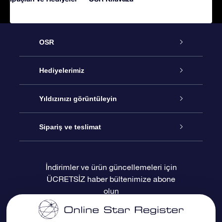
OSR
Hizmet
Hediyelerimiz
İletişim
Çevrimiçi Yıldız Hediyesi
Yıldızınızı görüntüleyin
Blogu
OSR Hediye Paketi
Star Register
Sipariş ve teslimat
Sıkça Sorulan Sorular
Muhteşem Yıldız Hediyesi
OSR Star Finder Uygulaması
Müşteri Girişi
İndirimler ve ürün güncellemeleri için
ÜCRETSİZ haber bültenimize abone
Değerlendirmeler
OSR Hediye Kartı
Kişiselleştirilmiş Yıldız Sayfası
Ödeme bilgileri
olun
Kurumsal hediyeler
Bir Milyon Yıldız
Sevkiyat bilgileri