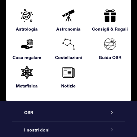
Astrologia
Astronomia
Consigli & Regali
Cosa regalare
Costellazioni
Guida OSR
Metafisica
Notizie
OSR
Assistenza
I nostri doni