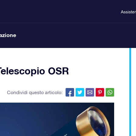
Assiste
lazione
l Telescopio OSR
Condividi questo articolo: