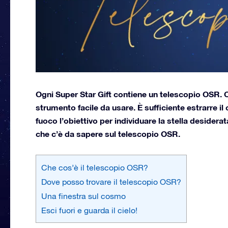
Ogni Super Star Gift contiene un telescopio OSR. 
strumento facile da usare. È sufficiente estrarre il
fuoco l’obiettivo per individuare la stella desidera
che c’è da sapere sul telescopio OSR.
Che cos’è il telescopio OSR?
Dove posso trovare il telescopio OSR?
Una finestra sul cosmo
Esci fuori e guarda il cielo!