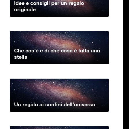
Idee e consigli per un regalo
originale
Che cos’è e di che cosa è fatta una
stella
Un regalo ai confini dell’universo