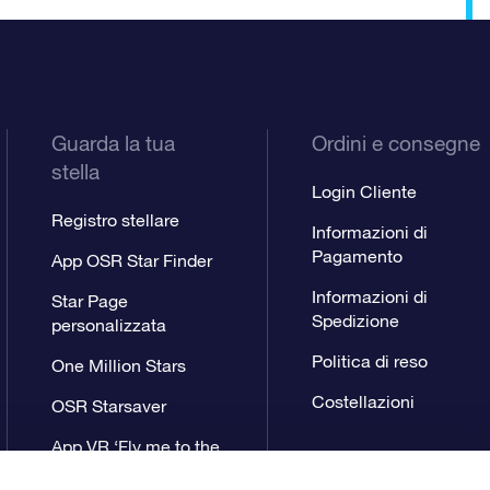
Guarda la tua
Ordini e consegne
stella
Login Cliente
Registro stellare
Informazioni di
Pagamento
App OSR Star Finder
Informazioni di
Star Page
Spedizione
personalizzata
Politica di reso
One Million Stars
Costellazioni
OSR Starsaver
App VR ‘Fly me to the
stars’