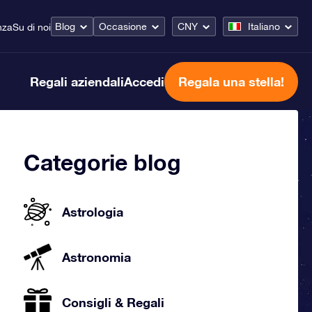
Blog
Occasione
CNY
Italiano
nza
Su di noi
Regali aziendali
Accedi
Regala una stella!
Categorie blog
Astrologia
Astronomia
Consigli & Regali