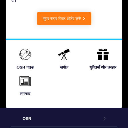
दें।
सुपर स्टार गिफ़्ट ऑर्डर करें!
OSR गाइड
खगोल
युक्तियाँ और उपहार
समाचार
OSR