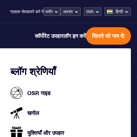
ब्लॉग
अवसर
INR
हिन्दी
ग्राहक सेवा
हमारे बारे में
कॉर्पोरेट उपहार
लॉग इन करें
सितारे को नाम दें!
ब्लॉग श्रेणियाँ
OSR गाइड
खगोल
युक्तियाँ और उपहार