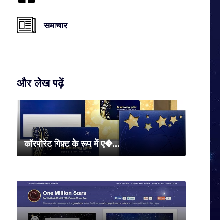
समाचार
और लेख पढ़ें
कॉरपोरेट गिफ़्ट के रूप में ए�...