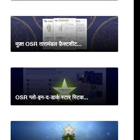
मुफ़्त OSR तारामंडल फ़ैक्टशीट...
OSR ग्लो-इन-द-डार्क स्टार स्टिक...