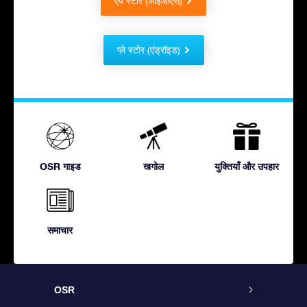
ऐप स्टोर (आईओएस)
प्ले स्टोर (एंड्रॉइड)
OSR गाइड
खगोल
युक्तियाँ और उपहार
समाचार
OSR