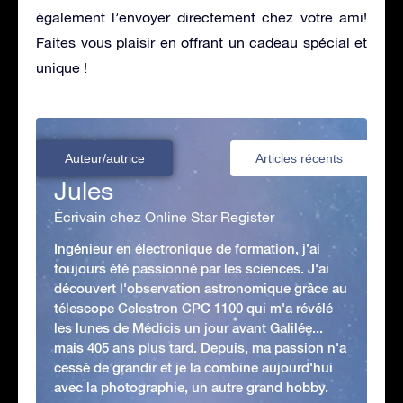
également l’envoyer directement chez votre ami!
Faites vous plaisir en offrant un cadeau spécial et
unique !
Auteur/autrice
Articles récents
Jules
Écrivain chez Online Star Register
Ingénieur en électronique de formation, j’ai
toujours été passionné par les sciences. J'ai
découvert l'observation astronomique grâce au
télescope Celestron CPC 1100 qui m'a révélé
les lunes de Médicis un jour avant Galilée...
mais 405 ans plus tard. Depuis, ma passion n'a
cessé de grandir et je la combine aujourd'hui
avec la photographie, un autre grand hobby.