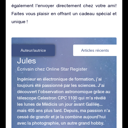
également l’envoyer directement chez votre ami!
Faites vous plaisir en offrant un cadeau spécial et
unique !
Auteur/autrice
Articles récents
Jules
Écrivain chez Online Star Register
Ingénieur en électronique de formation, j’ai
toujours été passionné par les sciences. J'ai
découvert l'observation astronomique grâce au
télescope Celestron CPC 1100 qui m'a révélé
les lunes de Médicis un jour avant Galilée...
mais 405 ans plus tard. Depuis, ma passion n'a
cessé de grandir et je la combine aujourd'hui
avec la photographie, un autre grand hobby.