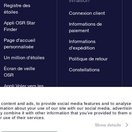
livraison
Registre des
étoiles
Connexion client
Appli OSR Star
Informations de
Finder
paiement
Page d’accueil
Informations
personnalisée
d’expédition
Un million d’étoiles
Politique de retour
Écran de veille
Constellations
OSR
Appli Voler vers les
étoiles
 content and ads, to provide social media features and to analyse
rmation about your use of our site with our social media, advertisi
 combine it with other information that you’ve provided to them o
r use of their services.
Show details
Page de presse
Déclaration de 
Apeldoorn, The Netherlands