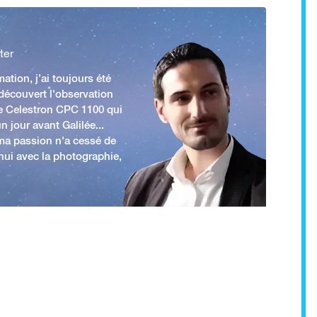
ter
ation, j’ai toujours été
 découvert l'observation
e Celestron CPC 1100 qui
n jour avant Galilée...
 ma passion n'a cessé de
'hui avec la photographie,