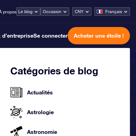
Le blog
Occasion
CNY
Français
À propos
 d’entreprise
Se connecter
Acheter une étoile !
Catégories de blog
Actualités
Astrologie
Astronomie