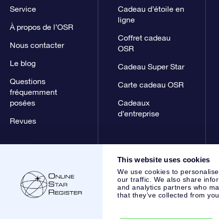
Service
Cadeau d’étoile en
ligne
À propos de l’OSR
Coffret cadeau
Nous contacter
OSR
Le blog
Cadeau Super Star
Questions
Carte cadeau OSR
fréquemment
posées
Cadeaux
d’entreprise
Revues
This website uses cookies
We use cookies to personalise
our traffic. We also share info
and analytics partners who may
that they’ve collected from you
Online Star Register BV
- Laan van de Maagd 83, 7324 BT 