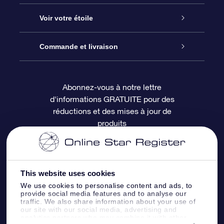
À propos de l’OSR
Cadeau d’étoile en ligne
Voir votre étoile
Nous contacter
Coffret cadeau OSR
Registre des étoiles
Commande et livraison
Le blog
Cadeau Super Star
Appli OSR Star Finder
Connexion client
Abonnez-vous à notre lettre
d'informations GRATUITE pour des
Questions fréquemment posées
Carte cadeau OSR
Page d’accueil personnalisée
Informations de paiement
réductions et des mises à jour de
produits
Revues
Cadeaux d’entreprise
Un million d’étoiles
Informations d’expédition
Écran de veille OSR
Politique de retour
This website uses cookies
We use cookies to personalise content and ads, to
Appli Voler vers les étoiles
Constellations
provide social media features and to analyse our
traffic. We also share information about your use of
our site with our social media, advertising and
analytics partners who may combine it with other