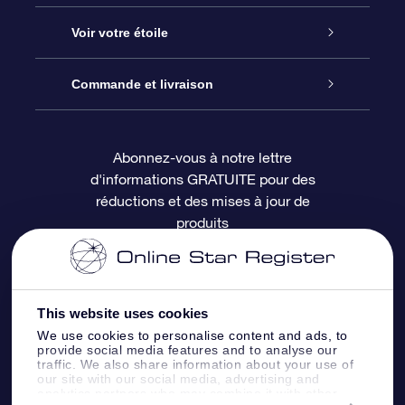
À propos de l’OSR
Cadeau d’étoile en ligne
Voir votre étoile
Nous contacter
Coffret cadeau OSR
Registre des étoiles
Commande et livraison
Le blog
Cadeau Super Star
Appli OSR Star Finder
Connexion client
Abonnez-vous à notre lettre
d'informations GRATUITE pour des
Questions fréquemment posées
Carte cadeau OSR
Page d’accueil personnalisée
Informations de paiement
réductions et des mises à jour de
produits
Revues
Cadeaux d’entreprise
Un million d’étoiles
Informations d’expédition
Écran de veille OSR
Politique de retour
This website uses cookies
We use cookies to personalise content and ads, to
Appli Voler vers les étoiles
Constellations
provide social media features and to analyse our
traffic. We also share information about your use of
our site with our social media, advertising and
analytics partners who may combine it with other