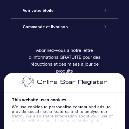
À propos de l’OSR
Cadeau d’étoile en ligne
Voir votre étoile
Nous contacter
Coffret cadeau OSR
Registre des étoiles
Commande et livraison
Le blog
Cadeau Super Star
Appli OSR Star Finder
Connexion client
Abonnez-vous à notre lettre
d'informations GRATUITE pour des
Questions fréquemment posées
Carte cadeau OSR
Page d’accueil personnalisée
Informations de paiement
réductions et des mises à jour de
produits
Revues
Cadeaux d’entreprise
Un million d’étoiles
Informations d’expédition
Écran de veille OSR
Politique de retour
This website uses cookies
We use cookies to personalise content and ads, to
Appli Voler vers les étoiles
Constellations
provide social media features and to analyse our
traffic. We also share information about your use of
our site with our social media, advertising and
analytics partners who may combine it with other