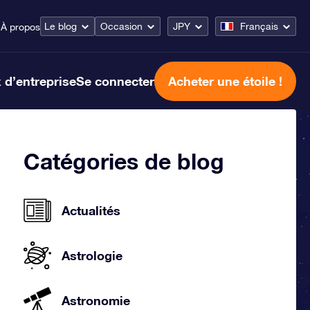
Le blog
Occasion
JPY
Français
e
À propos
 d’entreprise
Se connecter
Acheter une étoile !
Catégories de blog
Actualités
Astrologie
Astronomie