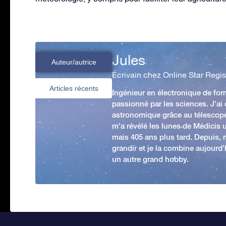
Jules
Auteur/autrice
Écrivain chez Online Star Regis
Articles récents
Ingénieur en électronique de form
passionné par les sciences. J'ai
astronomique grâce au télescop
m'a révélé les lunes de Médicis u
mais 405 ans plus tard. Depuis,
grandir et je la combine aujourd
un autre grand hobby.