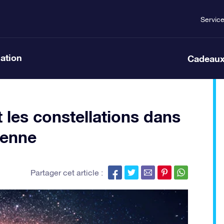
Servic
lation
Cadeaux
t les constellations dans
ienne
Partager cet article :