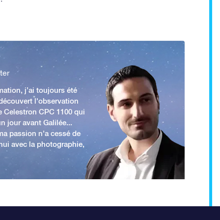
ter
ation, j’ai toujours été
 découvert l'observation
e Celestron CPC 1100 qui
n jour avant Galilée...
 ma passion n'a cessé de
'hui avec la photographie,