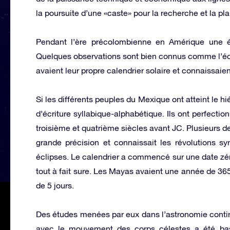
la poursuite d’une «caste» pour la recherche et la p
Pendant l’ère précolombienne en Amérique une é
Quelques observations sont bien connus comme l’éc
avaient leur propre calendrier solaire et connaissaien
Si les différents peuples du Mexique ont atteint le h
d’écriture syllabique-alphabétique. Ils ont perfecti
troisième et quatrième siècles avant JC. Plusieurs 
grande précision et connaissait les révolutions sy
éclipses. Le calendrier a commencé sur une date zér
tout à fait sure. Les Mayas avaient une année de 36
de 5 jours.
Des études menées par eux dans l’astronomie contin
avec le mouvement des corps célestes a été basé