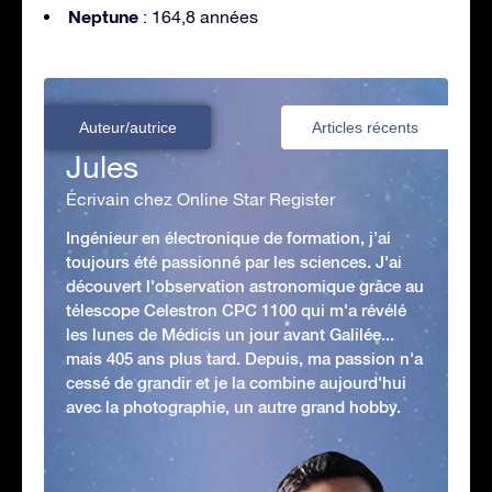
Neptune
: 164,8 années
Auteur/autrice
Articles récents
Jules
Écrivain chez Online Star Register
Ingénieur en électronique de formation, j’ai
toujours été passionné par les sciences. J'ai
découvert l'observation astronomique grâce au
télescope Celestron CPC 1100 qui m'a révélé
les lunes de Médicis un jour avant Galilée...
mais 405 ans plus tard. Depuis, ma passion n'a
cessé de grandir et je la combine aujourd'hui
avec la photographie, un autre grand hobby.