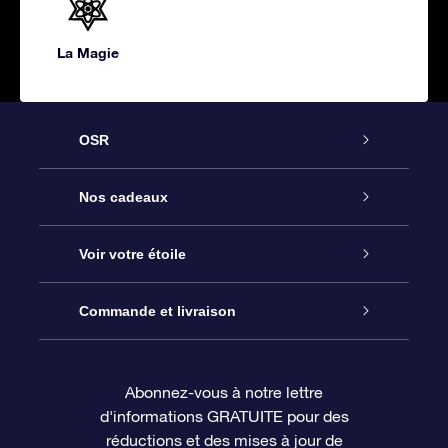
La Magie
OSR
Service
Nos cadeaux
À propos de l’OSR
Cadeau d’étoile en ligne
Voir votre étoile
Nous contacter
Coffret cadeau OSR
Registre des étoiles
Commande et livraison
Le blog
Cadeau Super Star
Appli OSR Star Finder
Connexion client
Abonnez-vous à notre lettre
d'informations GRATUITE pour des
Questions fréquemment posées
Carte cadeau OSR
Page d’accueil personnalisée
Informations de paiement
réductions et des mises à jour de