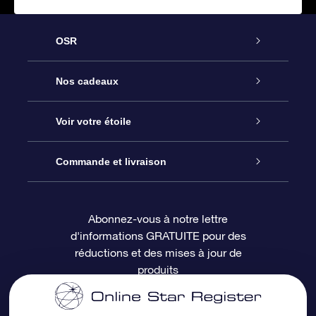
OSR
Service
Nos cadeaux
À propos de l’OSR
Cadeau d’étoile en ligne
Voir votre étoile
Nous contacter
Coffret cadeau OSR
Registre des étoiles
Commande et livraison
Le blog
Cadeau Super Star
Appli OSR Star Finder
Connexion client
Abonnez-vous à notre lettre
d'informations GRATUITE pour des
Questions fréquemment posées
Carte cadeau OSR
Page d’accueil personnalisée
Informations de paiement
réductions et des mises à jour de
produits
Revues
Cadeaux d’entreprise
Un million d’étoiles
Informations d’expédition