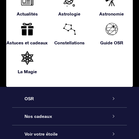
Actualités
Astrologie
Astronomie
Astuces et cadeaux
Constellations
Guide OSR
La Magie
OSR
Service
Nos cadeaux
À propos de l’OSR
Cadeau d’étoile en ligne
Voir votre étoile