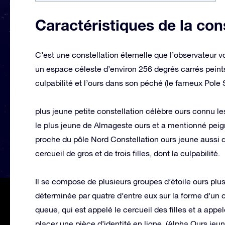
Caractéristiques de la con
C’est une constellation éternelle que l’observateur v
un espace céleste d’environ 256 degrés carrés peints 
culpabilité et l’ours dans son péché (le fameux Pole S
plus jeune petite constellation célèbre ours connu l
le plus jeune de Almageste ours et a mentionné peign
proche du pôle Nord Constellation ours jeune aussi di
cercueil de gros et de trois filles, dont la culpabilité.
Il se compose de plusieurs groupes d’étoile ours plus p
déterminée par quatre d’entre eux sur la forme d’un ca
queue, qui est appelé le cercueil des filles et a appelé
placer une pièce d’identité en ligne. (Alpha Ours jeun