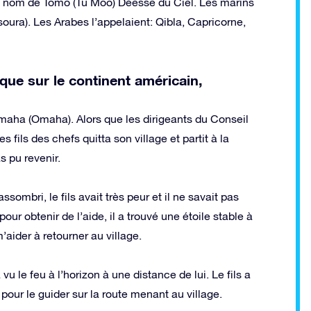
s le nom de Tomo (Tu Moo) Déesse du Ciel. Les marins
soura). Les Arabes l’appelaient: Qibla, Capricorne,
que sur le continent américain,
 Omaha (Omaha). Alors que les dirigeants du Conseil
s fils des chefs quitta son village et partit à la
s pu revenir.
sombri, le fils avait très peur et il ne savait pas
pour obtenir de l’aide, il a trouvé une étoile stable à
m’aider à retourner au village.
 vu le feu à l’horizon à une distance de lui. Le fils a
 pour le guider sur la route menant au village.