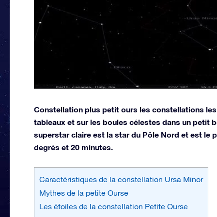
Constellation plus petit ours les constellations le
tableaux et sur les boules célestes dans un petit
superstar claire est la star du Pôle Nord et est le
degrés et 20 minutes.
Caractéristiques de la constellation Ursa Minor
Mythes de la petite Ourse
Les étoiles de la constellation Petite Ourse