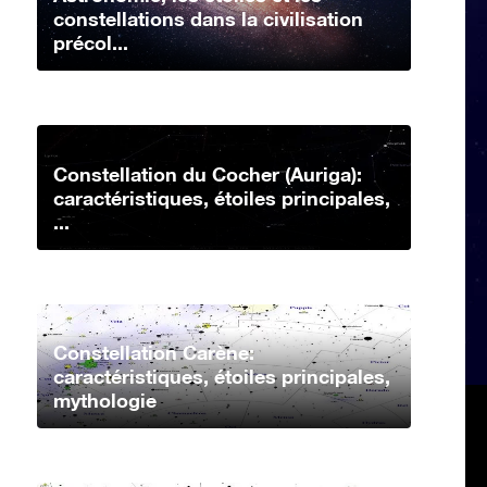
constellations dans la civilisation
précol...
Constellation du Cocher (Auriga):
caractéristiques, étoiles principales,
...
Constellation Carène:
caractéristiques, étoiles principales,
mythologie