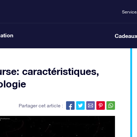
Service
lation
Cadeaux
urse: caractéristiques,
ologie
Partager cet article :