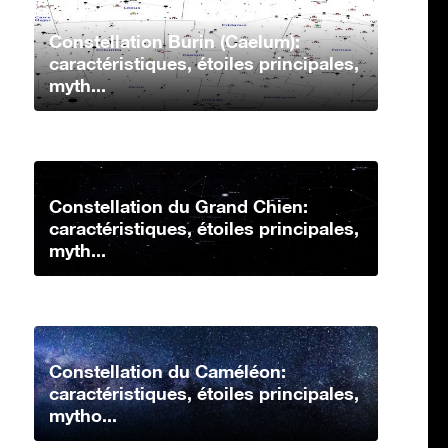
Constellation Burin (Caelum):
caractéristiques, étoiles principales,
myth...
Constellation du Grand Chien:
caractéristiques, étoiles principales,
myth...
Constellation du Caméléon:
caractéristiques, étoiles principales,
mytho...