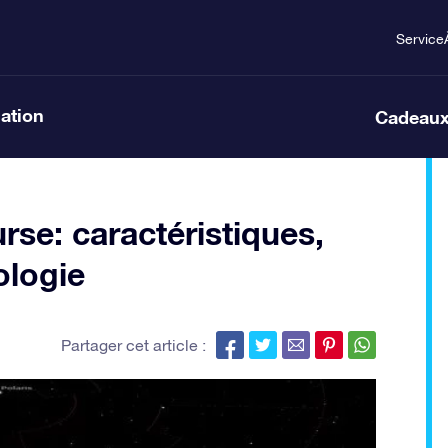
Service
lation
Cadeaux
urse: caractéristiques,
ologie
Partager cet article :