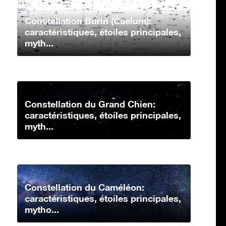
Constellation Burin (Caelum):
caractéristiques, étoiles principales,
myth...
Constellation du Grand Chien:
caractéristiques, étoiles principales,
myth...
Constellation du Caméléon:
caractéristiques, étoiles principales,
mytho...