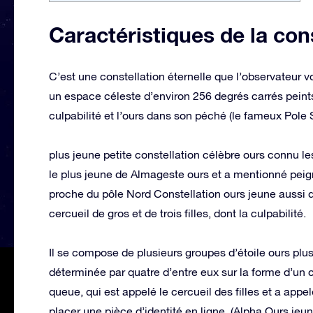
Caractéristiques de la con
C’est une constellation éternelle que l’observateur v
un espace céleste d’environ 256 degrés carrés peints 
culpabilité et l’ours dans son péché (le fameux Pole S
plus jeune petite constellation célèbre ours connu l
le plus jeune de Almageste ours et a mentionné peign
proche du pôle Nord Constellation ours jeune aussi di
cercueil de gros et de trois filles, dont la culpabilité.
Il se compose de plusieurs groupes d’étoile ours plus p
déterminée par quatre d’entre eux sur la forme d’un ca
queue, qui est appelé le cercueil des filles et a appelé
placer une pièce d’identité en ligne. (Alpha Ours jeun