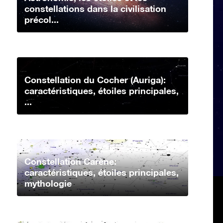
constellations dans la civilisation
précol...
Constellation du Cocher (Auriga):
caractéristiques, étoiles principales,
...
Constellation Carène:
caractéristiques, étoiles principales,
mythologie