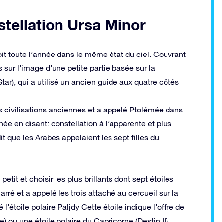
stellation Ursa Minor
oit toute l’année dans le même état du ciel. Couvrant
sur l’image d’une petite partie basée sur la
tar), qui a utilisé un ancien guide aux quatre côtés
es civilisations anciennes et a appelé Ptolémée dans
ée en disant: constellation à l’apparente et plus
t que les Arabes appelaient les sept filles du
etit et choisir les plus brillants dont sept étoiles
rré et a appelé les trois attaché au cercueil sur la
 l’étoile polaire Paljdy Cette étoile indique l’offre de
e) ou une étoile polaire du Capricorne (Destin II)