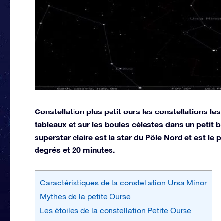
Constellation plus petit ours les constellations le
tableaux et sur les boules célestes dans un petit
superstar claire est la star du Pôle Nord et est le
degrés et 20 minutes.
Caractéristiques de la constellation Ursa Minor
Mythes de la petite Ourse
Les étoiles de la constellation Petite Ourse