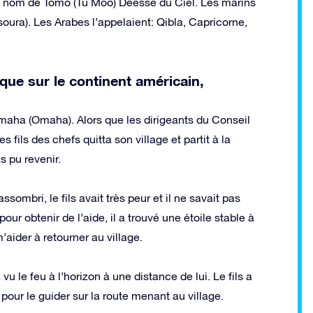
s le nom de Tomo (Tu Moo) Déesse du Ciel. Les marins
soura). Les Arabes l’appelaient: Qibla, Capricorne,
que sur le continent américain,
 Omaha (Omaha). Alors que les dirigeants du Conseil
s fils des chefs quitta son village et partit à la
s pu revenir.
sombri, le fils avait très peur et il ne savait pas
pour obtenir de l’aide, il a trouvé une étoile stable à
m’aider à retourner au village.
 vu le feu à l’horizon à une distance de lui. Le fils a
 pour le guider sur la route menant au village.