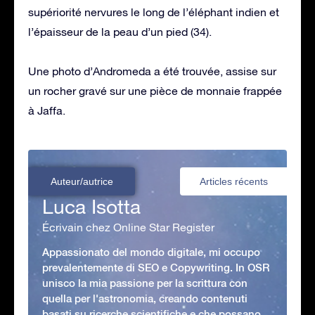
supériorité nervures le long de l’éléphant indien et
l’épaisseur de la peau d’un pied (34).
Une photo d’Andromeda a été trouvée, assise sur
un rocher gravé sur une pièce de monnaie frappée
à Jaffa.
Auteur/autrice
Articles récents
Luca Isotta
Écrivain chez Online Star Register
Appassionato del mondo digitale, mi occupo
prevalentemente di SEO e Copywriting. In OSR
unisco la mia passione per la scrittura con
quella per l'astronomia, creando contenuti
basati su ricerche scientifiche e che possano