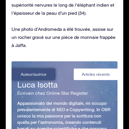
supériorité nervures le long de l’éléphant indien et
l’épaisseur de la peau d’un pied (34).
Une photo d’Andromeda a été trouvée, assise sur
un rocher gravé sur une pièce de monnaie frappée
à Jaffa.
Auteur/autrice
Articles récents
Luca Isotta
Écrivain chez Online Star Register
Appassionato del mondo digitale, mi occupo
prevalentemente di SEO e Copywriting. In OSR
unisco la mia passione per la scrittura con
quella per l'astronomia, creando contenuti
basati su ricerche scientifiche e che possano