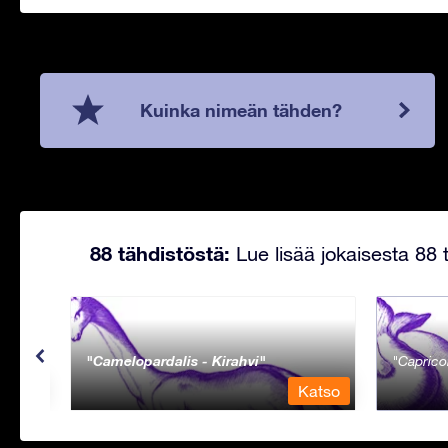
Kuinka nimeän tähden?
88 tähdistöstä:
Lue lisää jokaisesta 88 t
Camelopardalis - Kirahvi
Caprico
Katso
Katso