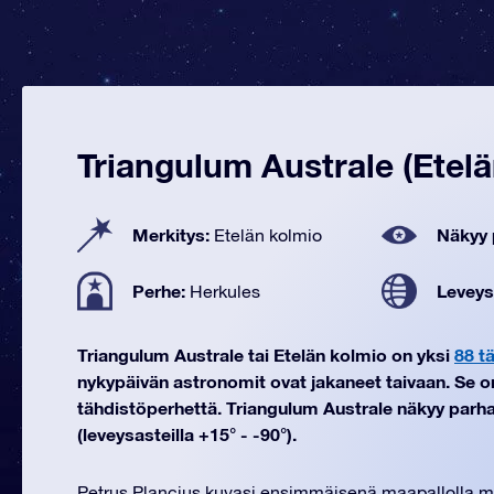
Triangulum Australe (Etelä
Merkitys:
Näkyy 
Etelän kolmio
Perhe:
Leveys
Herkules
Triangulum Australe tai Etelän kolmio on yksi
88 t
nykypäivän astronomit ovat jakaneet taivaan. Se 
tähdistöperhettä. Triangulum Australe näkyy parh
(leveysasteilla +15° - -90°).
Petrus Plancius kuvasi ensimmäisenä maapallolla m