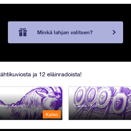
Minkä lahjan valitsen?
ähtikuviosta ja 12 eläinradoista!
rnus - Kauris
Carina - Köli
Katso