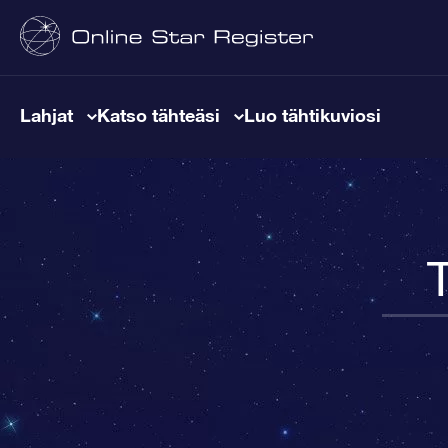
Lahjat
Katso tähteäsi
Luo tähtikuviosi