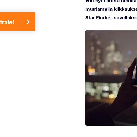
Voit nyt nimetä tähdis
muutamalla klikkauksel
Star Finder -sovellukse
trale!