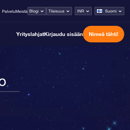
Blogi
Tilaisuus
INR
Suomi
Palvelu
Meistä
Yrityslahjat
Kirjaudu sisään
Nimeä tähti!
o