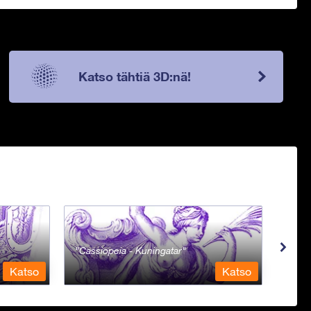
Katso tähtiä 3D:nä!
Cassiopeia - Kuningatar
Cent
Katso
Katso