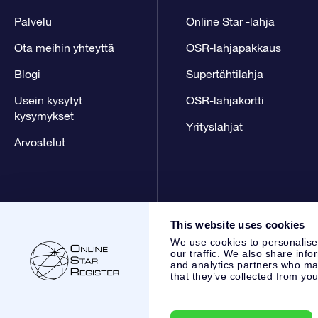
Palvelu
Online Star -lahja
Ota meihin yhteyttä
OSR-lahjapakkaus
Blogi
Supertähtilahja
Usein kysytyt
OSR-lahjakortti
kysymykset
Yrityslahjat
Arvostelut
This website uses cookies
We use cookies to personalise
our traffic. We also share info
and analytics partners who may
that they’ve collected from you
Online Star Register BV
- Laan van de Maagd 83, 7324 BT 