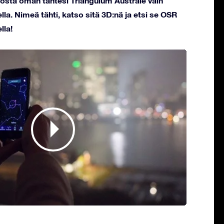
töstä oman tähtesi Triangulum Australe vain
la. Nimeä tähti, katso sitä 3D:nä ja etsi se OSR
lla!