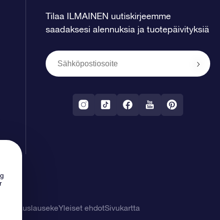
Tilaa ILMAINEN uutiskirjeemme
saadaksesi alennuksia ja tuotepäivityksiä
ng
r
tuuvapauslauseke
Yleiset ehdot
Sivukartta