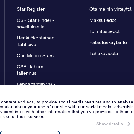
Star Register
Ota meihin yhteyttä
OSR Star Finder -
Maksutiedot
sovelluksella
Toimitustiedot
Henkilökohtainen
Palautuskäytäntö
Tähtisivu
Tähtikuviosta
One Million Stars
OSR -tähden
tallennus
Lennä tähtiin VR -
sovellus
 content and ads, to provide social media features and to analyse
rmation about your use of our site with our social media, advertisi
 combine it with other information that you’ve provided to them o
r use of their services.
Show details
Lehdistösivu
Tietosuoja ja vas
Apeldoorn, The Netherlands