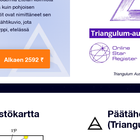
 kuin pohjoisen
it ovat nimittäneet sen
ähtikuvio, jota
ppi, etelässä
Alkaen 2592 ₹
Triangulum Aus
stökartta
Päätäh
(Triang