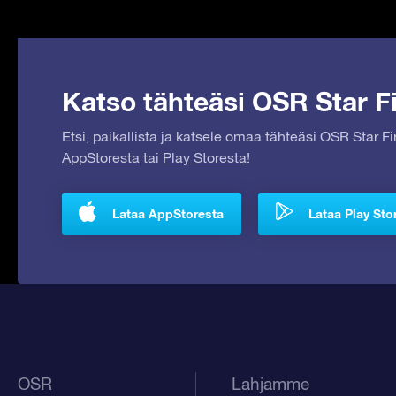
Katso tähteäsi OSR Star Fi
Etsi, paikallista ja katsele omaa tähteäsi OSR Star F
AppStoresta
tai
Play Storesta
!
Lataa AppStoresta
Lataa Play Sto
OSR
Lahjamme