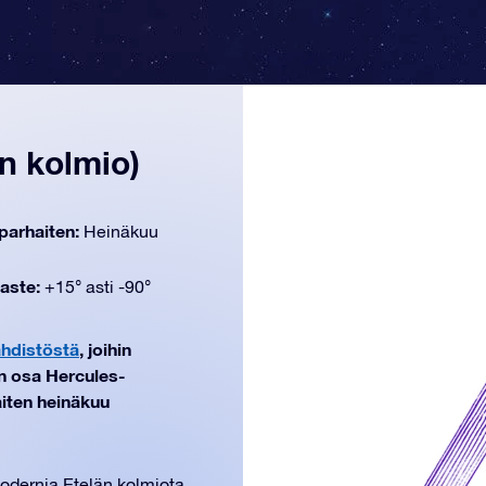
n kolmio)
parhaiten:
Heinäkuu
aste:
+15° asti -90°
ähdistöstä
, joihin
on osa Hercules-
aiten heinäkuu
odernia Etelän kolmiota