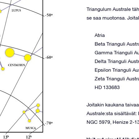
Triangulum Australe täh
se saa muotonsa. Joitak
Atria
Beta Trianguli Austr
Gamma Trianguli Au
Delta Trianguli Austr
Epsilon Trianguli Au
Zeta Trianguli Austr
HD 133683
Joitakin kaukana taivaal
Australe:sta sisältävä
NGC 5979, Henize 2-13