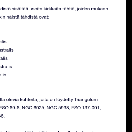
distö sisältää useita kirkkaita tähtiä, joiden mukaan
in näistä tähdistä ovat:
alis
stralis
alis
stralis
alis
la olevia kohteita, joita on löydetty Triangulum
t: ESO 69-6, NGC 6025, NGC 5938, ESO 137-001,
8.