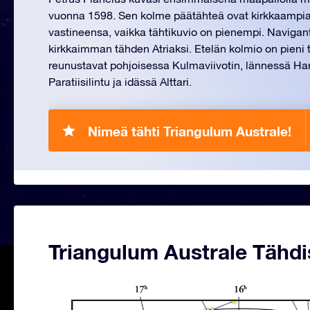
vuonna 1598. Sen kolme päätähteä ovat kirkkaampia
vastineensa, vaikka tähtikuvio on pienempi. Navigant
kirkkaimman tähden Atriaksi. Etelän kolmio on pieni t
reunustavat pohjoisessa Kulmaviivotin, lännessä Har
Paratiisilintu ja idässä Alttari.
Nimeä tähti Triangulum Australe!
Triangulum Australe Tähdi