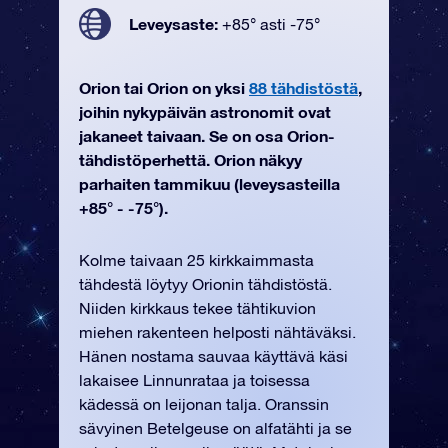
Leveysaste:
+85° asti -75°
Orion tai Orion on yksi
88 tähdistöstä
,
joihin nykypäivän astronomit ovat
jakaneet taivaan. Se on osa Orion-
tähdistöperhettä. Orion näkyy
parhaiten tammikuu (leveysasteilla
+85° - -75°).
Kolme taivaan 25 kirkkaimmasta
tähdestä löytyy Orionin tähdistöstä.
Niiden kirkkaus tekee tähtikuvion
miehen rakenteen helposti nähtäväksi.
Hänen nostama sauvaa käyttävä käsi
lakaisee Linnunrataa ja toisessa
kädessä on leijonan talja. Oranssin
sävyinen Betelgeuse on alfatähti ja se