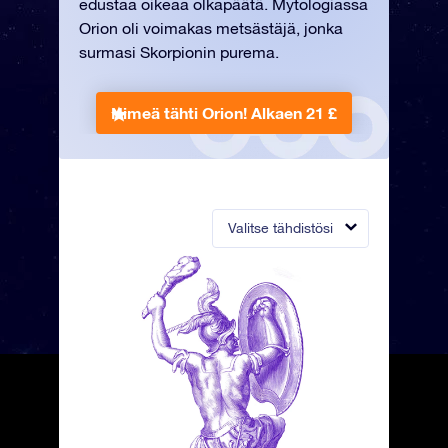
edustaa oikeaa olkapäätä. Mytologiassa
Orion oli voimakas metsästäjä, jonka
surmasi Skorpionin purema.
Nimeä tähti Orion!
Alkaen 21 £
Valitse tähdistösi