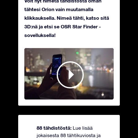
Voit nyt nimetä tähdistöstä oman
tähtesi Orion vain muutamalla
klikkauksella. Nimeä tähti, katso sitä
3D:nä ja etsi se OSR Star Finder -
sovelluksella!
88 tähdistöstä:
Lue lisää
jokaisesta 88 tähtikuviosta ja