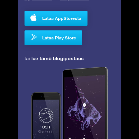
Lataa AppStoresta
Lataa Play Store
lue tämä blogipostaus
tai