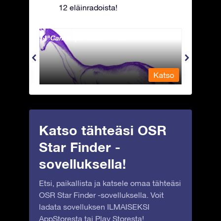
12 eläinradoista!
Camelopardalis - Kirahvi
Capri
Katso
Katso
Katso tähteäsi OSR
Star Finder -
sovelluksella!
Etsi, paikallista ja katsele omaa tähteäsi
OSR Star Finder -sovelluksella. Voit
ladata sovelluksen ILMAISEKSI
AppStoresta
tai
Play Storesta
!