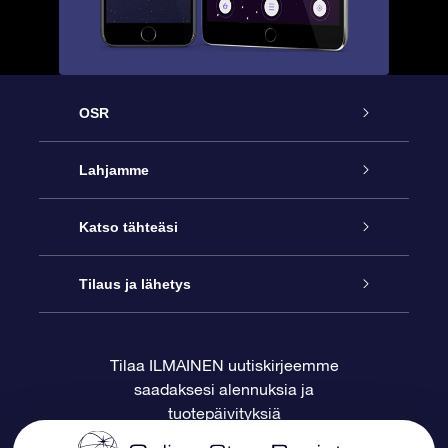
OSR
Palvelu
Lahjamme
Ota meihin yhteyttä
Online Star -lahja
Katso tähteäsi
Blogi
OSR-lahjapakkaus
Star Register
Tilaus ja lähetys
Usein kysytyt kysymykset
Supertähtilahja
OSR Star Finder -sovelluksella
Ota meihin yhteyttä
Tilaa ILMAINEN uutiskirjeemme
saadaksesi alennuksia ja
Arvostelut
OSR-lahjakortti
Henkilökohtainen Tähtisivu
Maksutiedot
tuotepäivityksiä