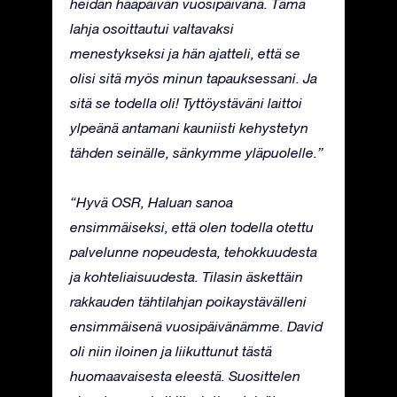
heidän hääpäivän vuosipäivänä. Tämä
lahja osoittautui valtavaksi
menestykseksi ja hän ajatteli, että se
olisi sitä myös minun tapauksessani. Ja
sitä se todella oli! Tyttöystäväni laittoi
ylpeänä antamani kauniisti kehystetyn
tähden seinälle, sänkymme yläpuolelle.”
“Hyvä OSR, Haluan sanoa
ensimmäiseksi, että olen todella otettu
palvelunne nopeudesta, tehokkuudesta
ja kohteliaisuudesta. Tilasin äskettäin
rakkauden tähtilahjan poikaystävälleni
ensimmäisenä vuosipäivänämme. David
oli niin iloinen ja liikuttunut tästä
huomaavaisesta eleestä. Suosittelen