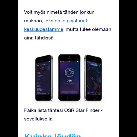
Voit myös nimetä tähden jonkun
mukaan, joka
on jo poistunut
keskuudestamme
, mutta tulee olemaan
aina tähdissä.
Paikallista tähtesi OSR Star Finder -
sovelluksella
Kuinka löydän