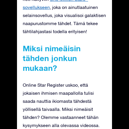
sovellukseen
, joka on ainutlaatuinen
selainsovellus, joka visualisoi galaktisen
naapurustomme tähdet. Tämä tekee
tähtilahjastasi todella erityisen!
Miksi nimeäisin
tähden jonkun
mukaan?
Online Star Register uskoo, että
jokaisen ihmisen maapallolla tulisi
saada nauttia ikiomasta tähdestä
yöllisellä taivaalla. Miksi nimeäisit
tähden? Olemme vastaanneet tähän
kysymykseen alla olevassa videossa.