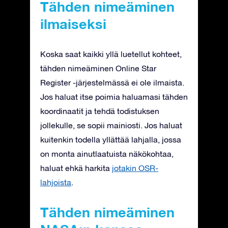
Tähden nimeäminen
ilmaiseksi
Koska saat kaikki yllä luetellut kohteet,
tähden nimeäminen Online Star
Register -järjestelmässä ei ole ilmaista.
Jos haluat itse poimia haluamasi tähden
koordinaatit ja tehdä todistuksen
jollekulle, se sopii mainiosti. Jos haluat
kuitenkin todella yllättää lahjalla, jossa
on monta ainutlaatuista näkökohtaa,
haluat ehkä harkita
jotakin OSR-
lahjoista
.
Tähden nimeäminen