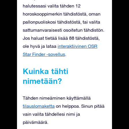
halutessasi valita tähden 12
horoskooppimerkin tähdistöstä, oman
pallonpuoliskosi tähdistöstä, tai valita
sattumanvaraisesti osoitetun tähdistön.
Jos haluat tietää lisää 88 tähdistöstä,
ole hyvä ja lataa
interaktiivinen OSR
Star Finder -sovellus
.
Kuinka tähti
nimetään?
Tähden nimeäminen käyttämällä
tilauslomaketta
on helppoa. Sinun pitää
vain valita tähdellesi nimi ja
päivämäärä.