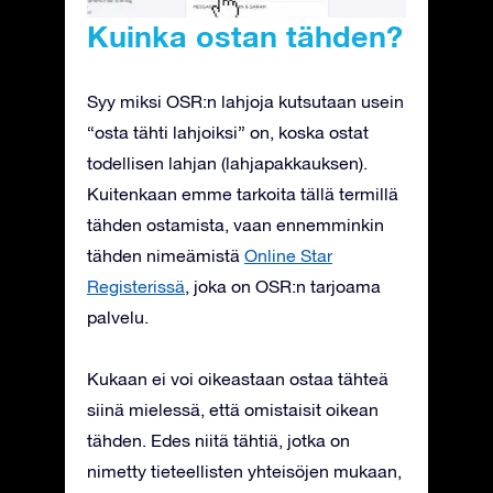
Kuinka ostan tähden?
Syy miksi OSR:n lahjoja kutsutaan usein
“osta tähti lahjoiksi” on, koska ostat
todellisen lahjan (lahjapakkauksen).
Kuitenkaan emme tarkoita tällä termillä
tähden ostamista, vaan ennemminkin
tähden nimeämistä
Online Star
Registerissä
, joka on OSR:n tarjoama
palvelu.
Kukaan ei voi oikeastaan ostaa tähteä
siinä mielessä, että omistaisit oikean
tähden. Edes niitä tähtiä, jotka on
nimetty tieteellisten yhteisöjen mukaan,