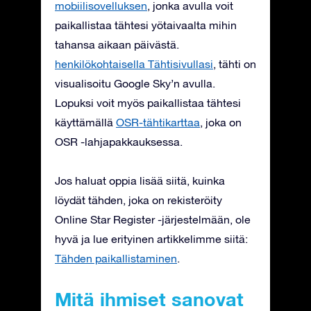
mobiilisovelluksen
, jonka avulla voit
paikallistaa tähtesi yötaivaalta mihin
tahansa aikaan päivästä.
henkilökohtaisella Tähtisivullasi
, tähti on
visualisoitu Google Sky’n avulla.
Lopuksi voit myös paikallistaa tähtesi
käyttämällä
OSR-tähtikarttaa
, joka on
OSR -lahjapakkauksessa.
Jos haluat oppia lisää siitä, kuinka
löydät tähden, joka on rekisteröity
Online Star Register -järjestelmään, ole
hyvä ja lue erityinen artikkelimme siitä:
Tähden paikallistaminen
.
Mitä ihmiset sanovat