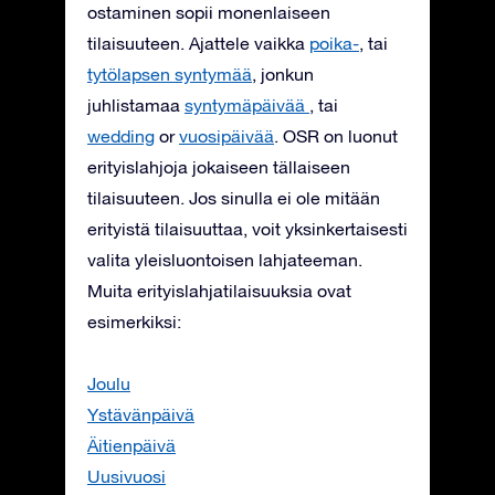
ostaminen sopii monenlaiseen
tilaisuuteen. Ajattele vaikka
poika-
, tai
tytölapsen syntymää
, jonkun
juhlistamaa
syntymäpäivää
, tai
wedding
or
vuosipäivää
. OSR on luonut
erityislahjoja jokaiseen tällaiseen
tilaisuuteen. Jos sinulla ei ole mitään
erityistä tilaisuuttaa, voit yksinkertaisesti
valita yleisluontoisen lahjateeman.
Muita erityislahjatilaisuuksia ovat
esimerkiksi:
Joulu
Ystävänpäivä
Äitienpäivä
Uusivuosi