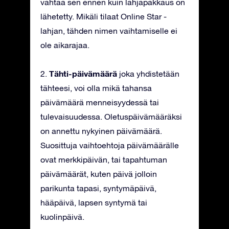
vahtaa sen ennen kuin lahjapakkaus on
lähetetty. Mikäli tilaat Online Star -
lahjan, tähden nimen vaihtamiselle ei
ole aikarajaa.
Tähti-päivämäärä
2.
joka yhdistetään
tähteesi, voi olla mikä tahansa
päivämäärä menneisyydessä tai
tulevaisuudessa. Oletuspäivämääräksi
on annettu nykyinen päivämäärä.
Suosittuja vaihtoehtoja päivämäärälle
ovat merkkipäivän, tai tapahtuman
päivämäärät, kuten päivä jolloin
parikunta tapasi, syntymäpäivä,
hääpäivä, lapsen syntymä tai
kuolinpäivä.