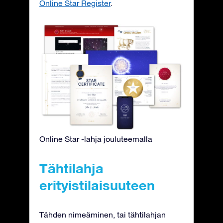
Online Star Register
.
Online Star -lahja jouluteemalla
Tähtilahja
erityistilaisuuteen
Tähden nimeäminen, tai tähtilahjan