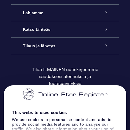
Palvelu
Lahjamme
Ota meihin yhteyttä
Online Star -lahja
Katso tähteäsi
Blogi
OSR-lahjapakkaus
Star Register
Tilaus ja lähetys
Usein kysytyt kysymykset
Supertähtilahja
OSR Star Finder -sovelluksella
Ota meihin yhteyttä
Tilaa ILMAINEN uutiskirjeemme
saadaksesi alennuksia ja
Arvostelut
OSR-lahjakortti
Henkilökohtainen Tähtisivu
Maksutiedot
tuotepäivityksiä
Yrityslahjat
One Million Stars
Toimitustiedot
OSR -tähden tallennus
Palautuskäytäntö
This website uses cookies
We use cookies to personalise content and ads, to
provide social media features and to analyse our
Lennä tähtiin VR -sovellus
Tähtikuviosta
traffic. We also share information about your use of