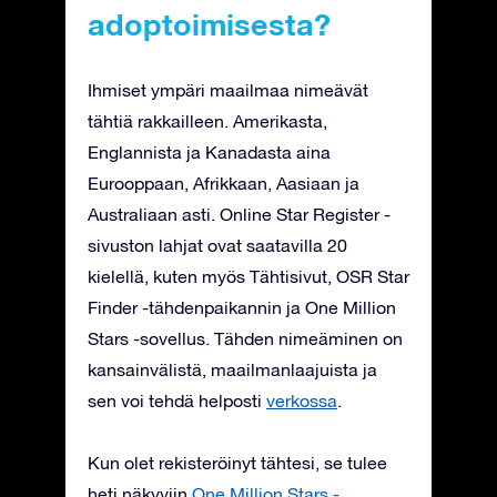
adoptoimisesta?
Ihmiset ympäri maailmaa nimeävät
tähtiä rakkailleen. Amerikasta,
Englannista ja Kanadasta aina
Eurooppaan, Afrikkaan, Aasiaan ja
Australiaan asti. Online Star Register -
sivuston lahjat ovat saatavilla 20
kielellä, kuten myös Tähtisivut, OSR Star
Finder -tähdenpaikannin ja One Million
Stars -sovellus. Tähden nimeäminen on
kansainvälistä, maailmanlaajuista ja
sen voi tehdä helposti
verkossa
.
Kun olet rekisteröinyt tähtesi, se tulee
heti näkyviin
One Million Stars -