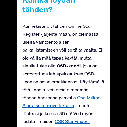
tähden?
Kun rekisteröit tähden Online Star
Register -järjestelmään, on olemassa
useita vaihtoehtoja sen
paikallistamiseen yölliseltä taivaalta. Ei
ole välitä mitä tapaa käytät, mutta
OSR-koodi
sinulla tulee olla
, joka on
korostettuna lahjapakkauksen OSR-
koodiselostuslomakkeessa. Käyttämällä
tätä koodia, voit etsiä nimeämäsi
tähden henkeäsalpaavalla
One Million
Stars -selainsovelluksella
. Lennä
tähteesi ja koe se 3D:nä! Voit myös
ladata ilmaisen
OSR Star Finder -