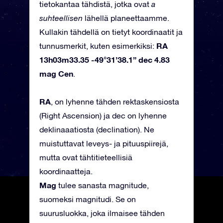
tietokantaa tähdistä, jotka ovat
a
suhteellisen
lähellä planeettaamme.
Kullakin tähdellä on tietyt koordinaatit ja
RA
tunnusmerkit, kuten esimerkiksi:
13h03m33.35 -49°31’38.1” dec 4.83
mag Cen
.
RA
, on lyhenne tähden rektaskensiosta
(Right Ascension) ja dec on lyhenne
deklinaaatiosta (declination). Ne
muistuttavat leveys- ja pituuspiirejä,
mutta ovat tähtitieteellisiä
koordinaatteja.
Mag
tulee sanasta magnitude,
suomeksi magnitudi. Se on
suurusluokka, joka ilmaisee tähden