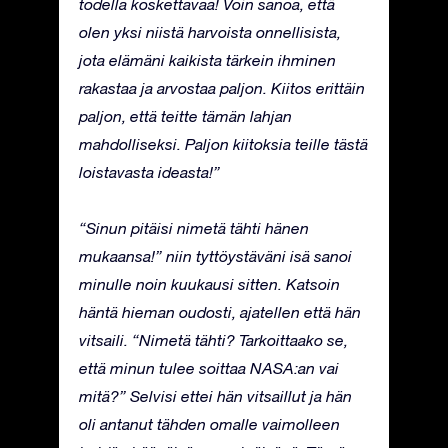
todella koskettavaa! Voin sanoa, että
olen yksi niistä harvoista onnellisista,
jota elämäni kaikista tärkein ihminen
rakastaa ja arvostaa paljon. Kiitos erittäin
paljon, että teitte tämän lahjan
mahdolliseksi. Paljon kiitoksia teille tästä
loistavasta ideasta!”
“Sinun pitäisi nimetä tähti hänen
mukaansa!” niin tyttöystäväni isä sanoi
minulle noin kuukausi sitten. Katsoin
häntä hieman oudosti, ajatellen että hän
vitsaili. “Nimetä tähti? Tarkoittaako se,
että minun tulee soittaa NASA:an vai
mitä?” Selvisi ettei hän vitsaillut ja hän
oli antanut tähden omalle vaimolleen