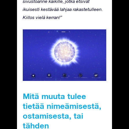
sivustoanne kaikille, jotka etsivät
ikuisesti kestävää lahjaa rakastetulleen.
Kiitos vielä kerran!”
Mitä muuta tulee
tietää nimeämisestä,
ostamisesta, tai
tähden