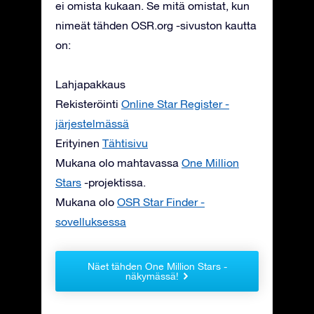
ei omista kukaan. Se mitä omistat, kun
nimeät tähden OSR.org -sivuston kautta
on:
Lahjapakkaus
Rekisteröinti
Online Star Register -
järjestelmässä
Erityinen
Tähtisivu
Mukana olo mahtavassa
One Million
Stars
-projektissa.
Mukana olo
OSR Star Finder -
sovelluksessa
Näet tähden One Million Stars -
näkymässä!