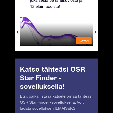
jokaisesta 88 tähtikuviosta ja
12 eläinradoista!
Camelopardalis - Kirahvi
Capri
Katso
Katso
Katso tähteäsi OSR
Star Finder -
sovelluksella!
Etsi, paikallista ja katsele omaa tähteäsi
OSR Star Finder -sovelluksella. Voit
ladata sovelluksen ILMAISEKSI