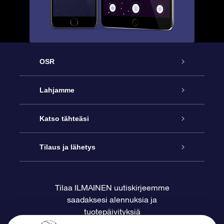
OSR
Palvelu
Lahjamme
Ota meihin yhteyttä
Online Star -lahja
Katso tähteäsi
Blogi
OSR-lahjapakkaus
Star Register
Tilaus ja lähetys
Usein kysytyt kysymykset
Supertähtilahja
OSR Star Finder -sovelluksella
Ota meihin yhteyttä
Tilaa ILMAINEN uutiskirjeemme
saadaksesi alennuksia ja
Arvostelut
OSR-lahjakortti
Henkilökohtainen Tähtisivu
Maksutiedot
tuotepäivityksiä