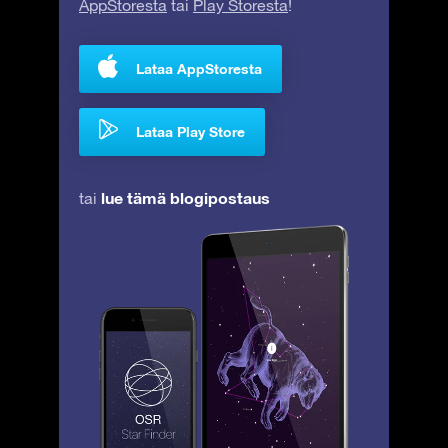
AppStoresta
tai
Play Storesta
!
Lataa AppStoresta
Lataa Play Store
lue tämä blogipostaus
tai