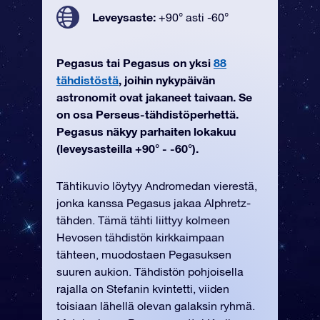
Leveysaste:
+90° asti -60°
Pegasus tai Pegasus on yksi
88
tähdistöstä
, joihin nykypäivän
astronomit ovat jakaneet taivaan. Se
on osa Perseus-tähdistöperhettä.
Pegasus näkyy parhaiten lokakuu
(leveysasteilla +90° - -60°).
Tähtikuvio löytyy Andromedan vierestä,
jonka kanssa Pegasus jakaa Alphretz-
tähden. Tämä tähti liittyy kolmeen
Hevosen tähdistön kirkkaimpaan
tähteen, muodostaen Pegasuksen
suuren aukion. Tähdistön pohjoisella
rajalla on Stefanin kvintetti, viiden
toisiaan lähellä olevan galaksin ryhmä.