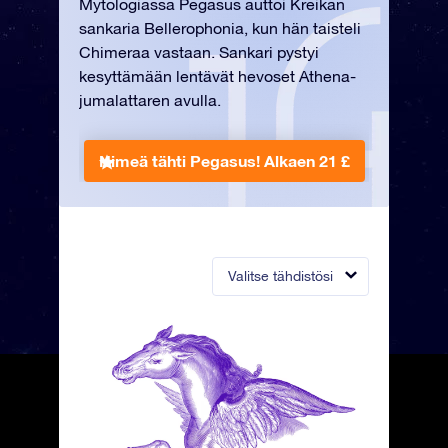
Mytologiassa Pegasus auttoi Kreikan
sankaria Bellerophonia, kun hän taisteli
Chimeraa vastaan. Sankari pystyi
kesyttämään lentävät hevoset Athena-
jumalattaren avulla.
Nimeä tähti Pegasus!
Alkaen 21 £
Valitse tähdistösi