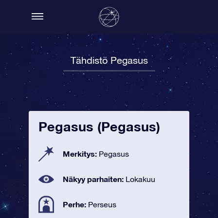
Tähdistö Pegasus
Pegasus (Pegasus)
Merkitys:
Pegasus
Näkyy parhaiten:
Lokakuu
Perhe:
Perseus